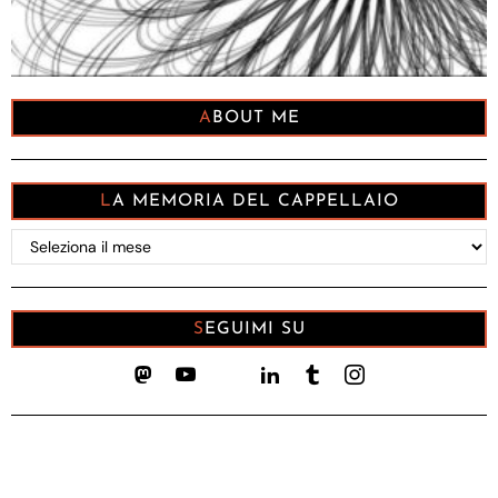
ABOUT ME
LA MEMORIA DEL CAPPELLAIO
La
memoria
del
Cappellaio
SEGUIMI SU