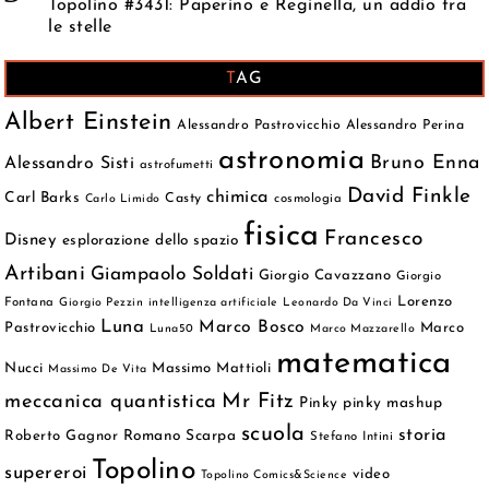
Topolino #3431: Paperino e Reginella, un addio tra
le stelle
TAG
Albert Einstein
Alessandro Pastrovicchio
Alessandro Perina
astronomia
Bruno Enna
Alessandro Sisti
astrofumetti
David Finkle
chimica
Carl Barks
Casty
cosmologia
Carlo Limido
fisica
Francesco
Disney
esplorazione dello spazio
Artibani
Giampaolo Soldati
Giorgio Cavazzano
Giorgio
Lorenzo
Fontana
Giorgio Pezzin
intelligenza artificiale
Leonardo Da Vinci
Luna
Marco Bosco
Pastrovicchio
Marco
Luna50
Marco Mazzarello
matematica
Nucci
Massimo Mattioli
Massimo De Vita
meccanica quantistica
Mr Fitz
Pinky
pinky mashup
scuola
storia
Roberto Gagnor
Romano Scarpa
Stefano Intini
Topolino
supereroi
video
Topolino Comics&Science