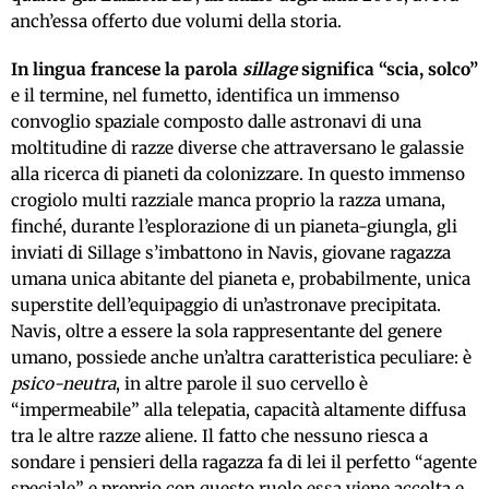
anch’essa offerto due volumi della storia.
In lingua francese la parola
sillage
significa “scia, solco”
e il termine, nel fumetto, identifica un immenso
convoglio spaziale composto dalle astronavi di una
moltitudine di razze diverse che attraversano le galassie
alla ricerca di pianeti da colonizzare. In questo immenso
crogiolo multi razziale manca proprio la razza umana,
finché, durante l’esplorazione di un pianeta-giungla, gli
inviati di Sillage s’imbattono in Navis, giovane ragazza
umana unica abitante del pianeta e, probabilmente, unica
superstite dell’equipaggio di un’astronave precipitata.
Navis, oltre a essere la sola rappresentante del genere
umano, possiede anche un’altra caratteristica peculiare: è
psico-neutra
, in altre parole il suo cervello è
“impermeabile” alla telepatia, capacità altamente diffusa
tra le altre razze aliene. Il fatto che nessuno riesca a
sondare i pensieri della ragazza fa di lei il perfetto “agente
speciale” e proprio con questo ruolo essa viene accolta e