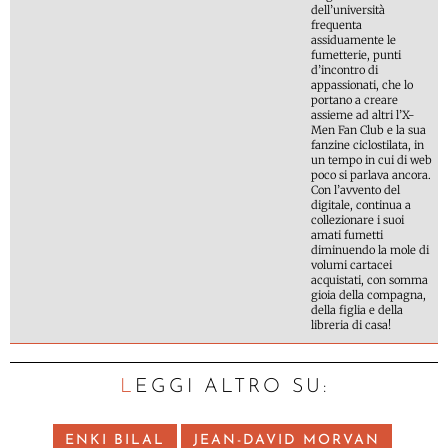
dell’università
frequenta
assiduamente le
fumetterie, punti
d’incontro di
appassionati, che lo
portano a creare
assieme ad altri l’X-
Men Fan Club e la sua
fanzine ciclostilata, in
un tempo in cui di web
poco si parlava ancora.
Con l’avvento del
digitale, continua a
collezionare i suoi
amati fumetti
diminuendo la mole di
volumi cartacei
acquistati, con somma
gioia della compagna,
della figlia e della
libreria di casa!
LEGGI ALTRO SU:
ENKI BILAL
JEAN-DAVID MORVAN