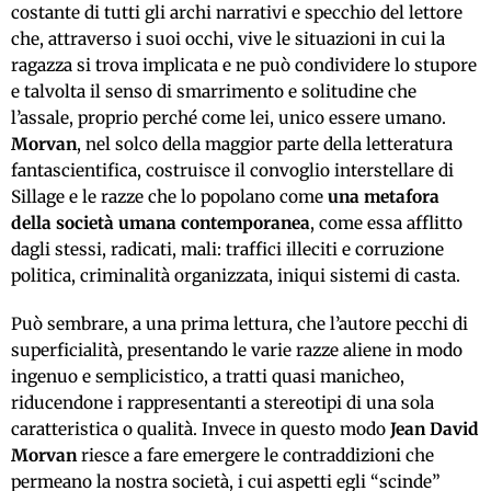
costante di tutti gli archi narrativi e specchio del lettore
che, attraverso i suoi occhi, vive le situazioni in cui la
ragazza si trova implicata e ne può condividere lo stupore
e talvolta il senso di smarrimento e solitudine che
l’assale, proprio perché come lei, unico essere umano.
Morvan
, nel solco della maggior parte della letteratura
fantascientifica, costruisce il convoglio interstellare di
Sillage e le razze che lo popolano come
una metafora
della società umana contemporanea
, come essa afflitto
dagli stessi, radicati, mali: traffici illeciti e corruzione
politica, criminalità organizzata, iniqui sistemi di casta.
Può sembrare, a una prima lettura, che l’autore pecchi di
superficialità, presentando le varie razze aliene in modo
ingenuo e semplicistico, a tratti quasi manicheo,
riducendone i rappresentanti a stereotipi di una sola
caratteristica o qualità. Invece in questo modo
Jean David
Morvan
riesce a fare emergere le contraddizioni che
permeano la nostra società, i cui aspetti egli “scinde”