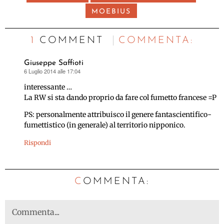
MOEBIUS
1 COMMENT
C
OMMENTA:
Giuseppe Saffioti
6 Luglio 2014 alle 17:04
ha
detto:
interessante …
La RW si sta dando proprio da fare col fumetto francese =P
PS: personalmente attribuisco il genere fantascientifico-
fumettistico (in generale) al territorio nipponico.
Rispondi
C
OMMENTA: