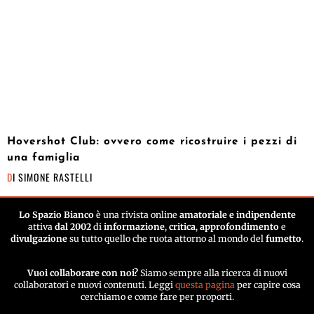
Hovershot Club: ovvero come ricostruire i pezzi di
una famiglia
DI
SIMONE RASTELLI
Lo Spazio Bianco
è una rivista online
amatoriale e indipendente
attiva
dal 2002
di
informazione
,
critica
,
approfondimento
e
divulgazione
su tutto quello che ruota attorno al mondo del
fumetto
.
Vuoi collaborare con noi?
Siamo sempre alla ricerca di nuovi
collaboratori e nuovi contenuti. Leggi
questa pagina
per capire cosa
cerchiamo e come fare per proporti.