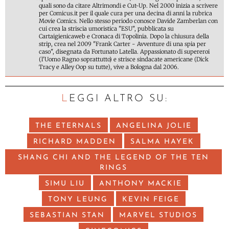
quali sono da citare Altrimondi e Cut-Up. Nel 2000 inizia a scrivere
per Comicus.it per il quale cura per una decina di anni la rubrica
Movie Comics. Nello stesso periodo conosce Davide Zamberlan con
cui crea la striscia umoristica "ESU", pubblicata su
Cartaigienicaweb e Cronaca di Topolinia. Dopo la chiusura della
strip, crea nel 2009 "Frank Carter - Avventure di una spia per
caso", disegnata da Fortunato Latella. Appassionato di supereroi
(l'Uomo Ragno soprattutto) e strisce sindacate americane (Dick
Tracy e Alley Oop su tutte), vive a Bologna dal 2006.
LEGGI ALTRO SU:
THE ETERNALS
ANGELINA JOLIE
RICHARD MADDEN
SALMA HAYEK
SHANG CHI AND THE LEGEND OF THE TEN
RINGS
SIMU LIU
ANTHONY MACKIE
TONY LEUNG
KEVIN FEIGE
SEBASTIAN STAN
MARVEL STUDIOS