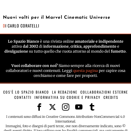
Nuovi volti per il Marvel Cinematic Universe
DI
CARLO CORATELLI
Lo Spazio Bianco
è una rivista online
amatoriale e indipendente
attiva
dal 2002
di
informazione
,
critica
,
approfondimento
e
divulgazione
su tutto quello che ruota attorno al mondo del
fumetto
.
Vuoi collaborare con noi?
Siamo sempre alla ricerca di nuovi
collaboratori e nuovi contenuti. Leggi
questa pagina
per capire cosa
cerchiamo e come fare per proporti.
COS’È LO SPAZIO BIANCO
LA REDAZIONE
COLLABORAZIONI ESTERNE
CONTATTI
INFORMATIVA SU COOKIE E PRIVACY
CREDITS
I contenuti sono diffusi in Creative Commons Attribution-NonCommercial 4.0
International.
Immagini, foto e disegni di parti terze, ove non diversamente indicato, sono ©
degli aventi diritto. Il loro utilizzo non ha finalità commerciali, ma unicamente di