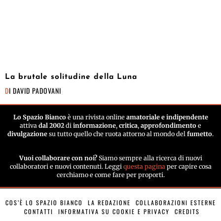
La brutale solitudine della Luna
DI
DAVID PADOVANI
Lo Spazio Bianco
è una rivista online
amatoriale e indipendente
attiva
dal 2002
di
informazione
,
critica
,
approfondimento
e
divulgazione
su tutto quello che ruota attorno al mondo del
fumetto
.
Vuoi collaborare con noi?
Siamo sempre alla ricerca di nuovi
collaboratori e nuovi contenuti. Leggi
questa pagina
per capire cosa
cerchiamo e come fare per proporti.
COS’È LO SPAZIO BIANCO
LA REDAZIONE
COLLABORAZIONI ESTERNE
CONTATTI
INFORMATIVA SU COOKIE E PRIVACY
CREDITS