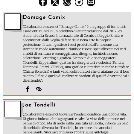
Damage Comix
(Collaboratore esterno) “Damage Comix” è un gruppo di fumettisti
esordienti riuniti in un colelttivo di autoproduzione dal 2012, ex
studenti della Scuola Internazionale di Comix di Reggio Emilia e
accomunati dalla voglia di fare della nona arte la propria
professione. Il team gestisce i suoi prodotti dall’embrione alla
stampa in modo autonomo e riunisce risorse specializzate nei vari
ambiti di scrittura e sceneggiatura, disegno, inchiostrazione,
colorazione, lettering e grafica. Siamo in due sceneggiatori
(Tondelli, Zappardino), quattro fra disegnatori e coloristi (Fantini,
Fontanesi, Sterzi, Villirillo), una grafica e letterista in realtà tuttofare
(Chiara Bonacini) e tanti validi collaboratori che ci aiutano con il loro
talento. Il fine è quello di realizzare prodotti di qualità divertendosi e
divertendoVi.
Joe Tondelli
(Collaboratore esterno) Giovanni Tondelli conduce una doppia vita.
Di giorno indossa abiti sgargianti e salva la vista delle persone nei
panni di ottico. Ma di notte infila una tuta sgualcita, inforca un paio
di occhiali e diventa Joe Tondelli, lo scrittore che annoia i
benpensanti. Suoi racconti sono apparsi sulle antologie