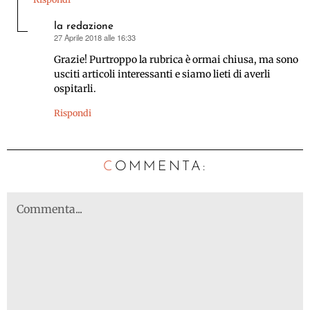
la redazione
27 Aprile 2018 alle 16:33
ha
detto:
Grazie! Purtroppo la rubrica è ormai chiusa, ma sono
usciti articoli interessanti e siamo lieti di averli
ospitarli.
Rispondi
C
OMMENTA: