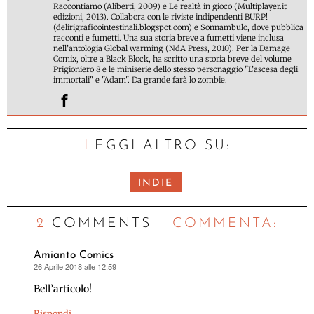
Raccontiamo (Aliberti, 2009) e Le realtà in gioco (Multiplayer.it
edizioni, 2013). Collabora con le riviste indipendenti BURP!
(delirigraficointestinali.blogspot.com) e Sonnambulo, dove pubblica
racconti e fumetti. Una sua storia breve a fumetti viene inclusa
nell’antologia Global warming (NdA Press, 2010). Per la Damage
Comix, oltre a Black Block, ha scritto una storia breve del volume
Prigioniero 8 e le miniserie dello stesso personaggio "L’ascesa degli
immortali" e "Adam". Da grande farà lo zombie.
LEGGI ALTRO SU:
INDIE
2 COMMENTS
C
OMMENTA:
Amianto Comics
26 Aprile 2018 alle 12:59
ha
detto:
Bell’articolo!
Rispondi