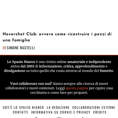
Hovershot Club: ovvero come ricostruire i pezzi di
una famiglia
DI
SIMONE RASTELLI
Lo Spazio Bianco
è una rivista online
amatoriale e indipendente
attiva
dal 2002
di
informazione
,
critica
,
approfondimento
e
divulgazione
su tutto quello che ruota attorno al mondo del
fumetto
.
Vuoi collaborare con noi?
Siamo sempre alla ricerca di nuovi
collaboratori e nuovi contenuti. Leggi
questa pagina
per capire cosa
cerchiamo e come fare per proporti.
COS’È LO SPAZIO BIANCO
LA REDAZIONE
COLLABORAZIONI ESTERNE
CONTATTI
INFORMATIVA SU COOKIE E PRIVACY
CREDITS