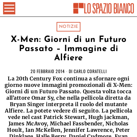
NOTIZIE
X-Men: Giorni di un Futuro
Passato – Immagine di
Alfiere
20 FEBBRAIO 2014
DI
CARLO CORATELLI
La 20th Century Fox continua a sfornare ogni
giorno nuove immagini promozionali di X-Men:
Giorni di un Futuro Passato. Questa volta tocca
all’attore Omar Sy, che nella pellicola diretta da
Bryan Singer interpreta il ruolo del mutante
Alfiere. La potete vedere di seguito. La pellicola
vede nel cast Patrick Stewart, Hugh jackman,
James McAvoy, Michael Fassbender, Nicholas
Hoult, Ian McKellen, Jennifer Lawrence, Peter
Dinklage, Halle Berry, Daniel Cudmore, Evan