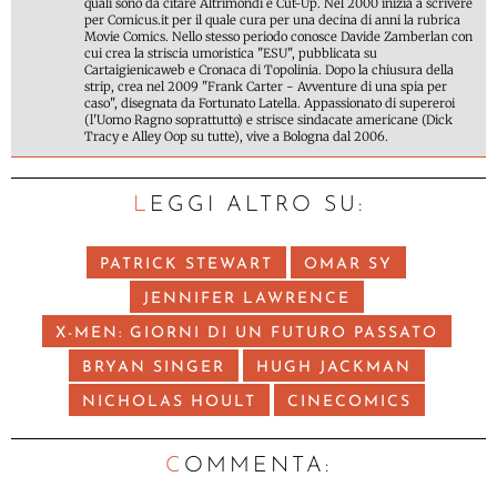
quali sono da citare Altrimondi e Cut-Up. Nel 2000 inizia a scrivere
per Comicus.it per il quale cura per una decina di anni la rubrica
Movie Comics. Nello stesso periodo conosce Davide Zamberlan con
cui crea la striscia umoristica "ESU", pubblicata su
Cartaigienicaweb e Cronaca di Topolinia. Dopo la chiusura della
strip, crea nel 2009 "Frank Carter - Avventure di una spia per
caso", disegnata da Fortunato Latella. Appassionato di supereroi
(l'Uomo Ragno soprattutto) e strisce sindacate americane (Dick
Tracy e Alley Oop su tutte), vive a Bologna dal 2006.
LEGGI ALTRO SU:
PATRICK STEWART
OMAR SY
JENNIFER LAWRENCE
X-MEN: GIORNI DI UN FUTURO PASSATO
BRYAN SINGER
HUGH JACKMAN
NICHOLAS HOULT
CINECOMICS
C
OMMENTA: