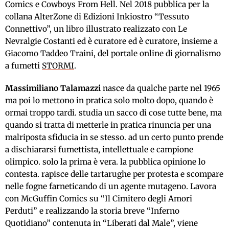
Comics e Cowboys From Hell. Nel 2018 pubblica per la
collana AlterZone di Edizioni Inkiostro “Tessuto
Connettivo”, un libro illustrato realizzato con Le
Nevralgie Costanti ed è curatore ed è curatore, insieme a
Giacomo Taddeo Traini, del portale online di giornalismo
a fumetti
STORMI
.
Massimiliano Talamazzi
nasce da qualche parte nel 1965
ma poi lo mettono in pratica solo molto dopo, quando è
ormai troppo tardi. studia un sacco di cose tutte bene, ma
quando si tratta di metterle in pratica rinuncia per una
malriposta sfiducia in se stesso. ad un certo punto prende
a dischiararsi fumettista, intellettuale e campione
olimpico. solo la prima è vera. la pubblica opinione lo
contesta. rapisce delle tartarughe per protesta e scompare
nelle fogne farneticando di un agente mutageno. Lavora
con McGuffin Comics su “Il Cimitero degli Amori
Perduti” e realizzando la storia breve “Inferno
Quotidiano” contenuta in “Liberati dal Male”, viene