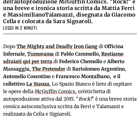
dell'autoproduzione McGuffin Comics. "Rock!" è
una breve e ironica storia scritta da Mattia Ferri
e MassimilianoTalamazzi, disegnata da Giacomo
Cella e colorata da Sara Signaroli.
LEGGI IN 2 MINUTI
Dopo
The Mighty and Deadly Iron Gang
di
Officina
Infernale
,
Tumorama
di
Pablo Cammello,
Restiamo
sdraiati qui per terra
di
Federico Chemello
e
Alberto
Massaggia,
The Pretender
di
Bartolomeo Argentino
,
Antonello Cosentino
e
Francesco Montalbano, e il
collettivo
La Stanza
, Lo Spazio Bianco è lieto di ospitare
le opere della
McGuffin Comics
, un’etichetta di
autoproduzione attiva dal 2015. “
Rock!
” è una breve storia
comica autoconclusiva scritta da Ferri e Talamazzi e
realizzata da Cella e Signaroli.