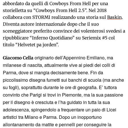
abbordato da quelli di Cowboys From Hell per una
storielletta su “Cowboys From Hell 2.5”. Nel 2018
collabora con STORMI realizzando una storia sul
Baskin
.
Diventa autore internazionale dopo che il suo
sceneggiatore preferito convince dei volenterosi svedesi a
ripubblicare “Inferno Quotidiano” su Seriemix #5 col
titolo “Helvetet pa jorden”.
originario dell’Appennino Emiliano, ma
Giacomo Cella
milanese di nascita, attualmente vive ai piedi dei colli di
Parma, dove si mangia decisamente bene. Fin da
piccolissimo disegna fumetti sui banchi di scuola (ma anche
su fogli), soprattutto durante le ore di geografia. E’ tuttora
convinto che Parigi si trovi in Piemonte, ma la sua passione
per il disegno è cresciuta e l’ha guidato in tutta la sua
adolescenza, spingendolo a frequentare un paio di Licei
artistici tra Milano e Parma. Dopo un inopportuno
allontanamento da matite e pennelli per conseguire la