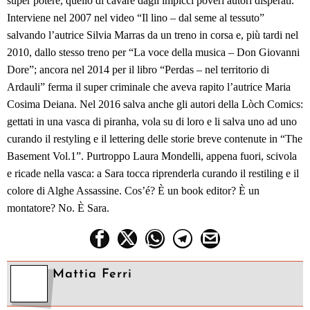
super potere, quello di cavare dagli impicci poveri autori disperati.
Interviene nel 2007 nel video “Il lino – dal seme al tessuto”
salvando l’autrice Silvia Marras da un treno in corsa e, più tardi nel
2010, dallo stesso treno per “La voce della musica – Don Giovanni
Dore”; ancora nel 2014 per il libro “Perdas – nel territorio di
Ardauli” ferma il super criminale che aveva rapito l’autrice Maria
Cosima Deiana.
Nel 2016 salva anche gli autori della Lòch Comics:
gettati in una vasca di piranha, vola su di loro e li salva uno ad uno
curando il restyling e il lettering delle storie breve contenute in “The
Basement Vol.1”. Purtroppo Laura Mondelli, appena fuori, scivola
e ricade nella vasca: a Sara tocca riprenderla curando il restiling e il
colore di Alghe Assassine.
Cos’é?
È
un book editor?
È
un
montatore? No.
È
Sara.
Mattia Ferri