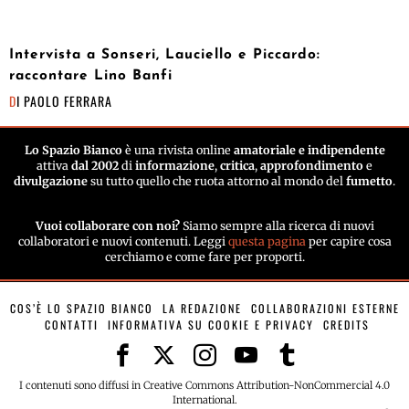
Intervista a Sonseri, Lauciello e Piccardo:
raccontare Lino Banfi
DI
PAOLO FERRARA
Lo Spazio Bianco
è una rivista online
amatoriale e indipendente
attiva
dal 2002
di
informazione
,
critica
,
approfondimento
e
divulgazione
su tutto quello che ruota attorno al mondo del
fumetto
.
Vuoi collaborare con noi?
Siamo sempre alla ricerca di nuovi
collaboratori e nuovi contenuti. Leggi
questa pagina
per capire cosa
cerchiamo e come fare per proporti.
COS’È LO SPAZIO BIANCO
LA REDAZIONE
COLLABORAZIONI ESTERNE
CONTATTI
INFORMATIVA SU COOKIE E PRIVACY
CREDITS
I contenuti sono diffusi in Creative Commons Attribution-NonCommercial 4.0
International.