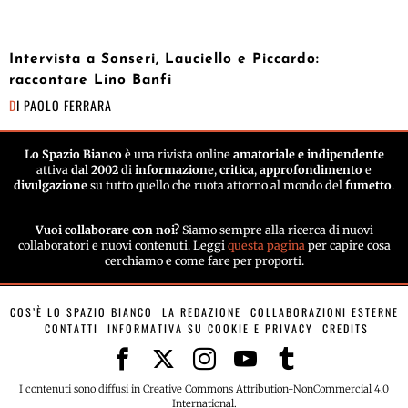
Intervista a Sonseri, Lauciello e Piccardo:
raccontare Lino Banfi
DI
PAOLO FERRARA
Lo Spazio Bianco
è una rivista online
amatoriale e indipendente
attiva
dal 2002
di
informazione
,
critica
,
approfondimento
e
divulgazione
su tutto quello che ruota attorno al mondo del
fumetto
.
Vuoi collaborare con noi?
Siamo sempre alla ricerca di nuovi
collaboratori e nuovi contenuti. Leggi
questa pagina
per capire cosa
cerchiamo e come fare per proporti.
COS’È LO SPAZIO BIANCO
LA REDAZIONE
COLLABORAZIONI ESTERNE
CONTATTI
INFORMATIVA SU COOKIE E PRIVACY
CREDITS
I contenuti sono diffusi in Creative Commons Attribution-NonCommercial 4.0
International.