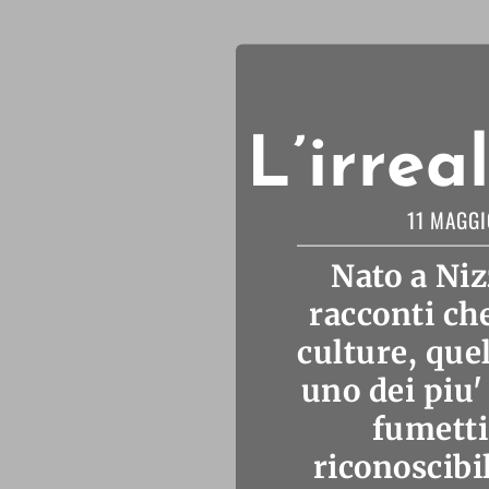
L’irrea
11 MAGGI
Nato a Niz
racconti ch
culture, que
uno dei piu
fumetti
riconoscibil