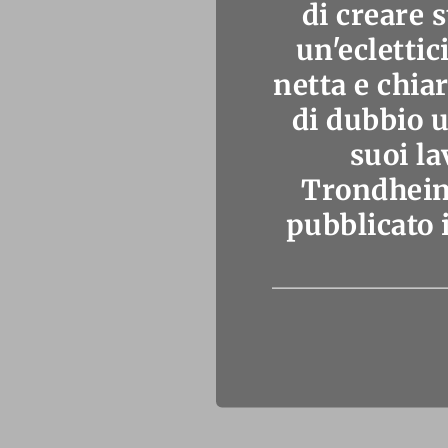
di creare s
un'eclettic
netta e chiar
di dubbio u
suoi la
Trondheim)
pubblicato 