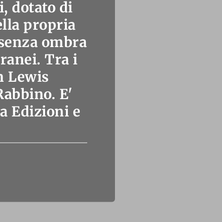
i, dotato di
ella propria
e' senza ombra
ranei. Tra i
on Lewis
Rabbino. E'
a Edizioni e