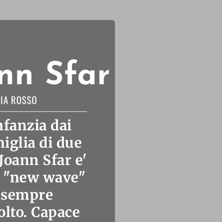
ann Sfar
IA ROSSO
nfanzia dai
iglia di due
Joann Sfar e'
a "new wave"
' sempre
colto. Capace