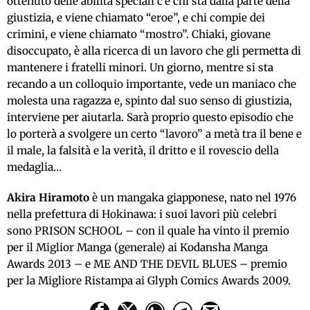
ottenuto delle abilità speciali c’è chi sta dalla parte della
giustizia, e viene chiamato “eroe”, e chi compie dei
crimini, e viene chiamato “mostro”. Chiaki, giovane
disoccupato, è alla ricerca di un lavoro che gli permetta di
mantenere i fratelli minori. Un giorno, mentre si sta
recando a un colloquio importante, vede un maniaco che
molesta una ragazza e, spinto dal suo senso di giustizia,
interviene per aiutarla. Sarà proprio questo episodio che
lo porterà a svolgere un certo “lavoro” a metà tra il bene e
il male, la falsità e la verità, il dritto e il rovescio della
medaglia…
Akira Hiramoto
è un mangaka giapponese, nato nel 1976
nella prefettura di Hokinawa: i suoi lavori più celebri
sono PRISON SCHOOL – con il quale ha vinto il premio
per il Miglior Manga (generale) ai Kodansha Manga
Awards 2013 – e ME AND THE DEVIL BLUES – premio
per la Migliore Ristampa ai Glyph Comics Awards 2009.