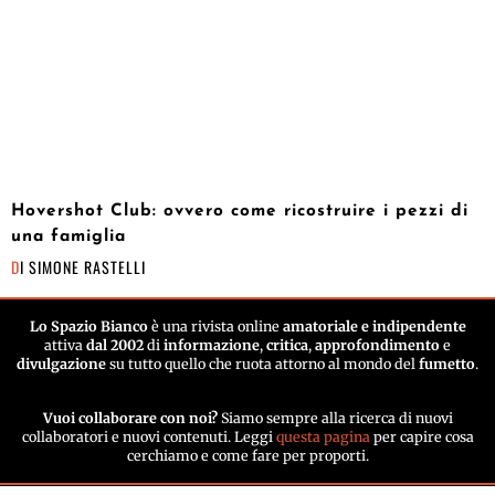
Hovershot Club: ovvero come ricostruire i pezzi di
una famiglia
DI
SIMONE RASTELLI
Lo Spazio Bianco
è una rivista online
amatoriale e indipendente
attiva
dal 2002
di
informazione
,
critica
,
approfondimento
e
divulgazione
su tutto quello che ruota attorno al mondo del
fumetto
.
Vuoi collaborare con noi?
Siamo sempre alla ricerca di nuovi
collaboratori e nuovi contenuti. Leggi
questa pagina
per capire cosa
cerchiamo e come fare per proporti.