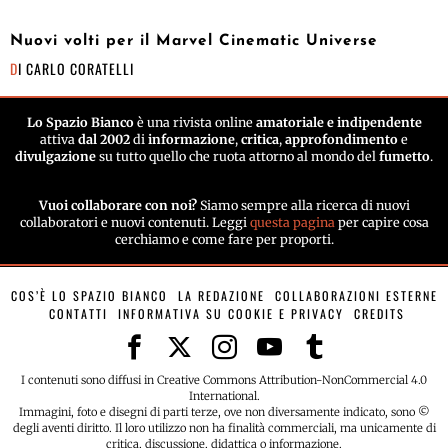
Nuovi volti per il Marvel Cinematic Universe
DI
CARLO CORATELLI
Lo Spazio Bianco
è una rivista online
amatoriale e indipendente
attiva
dal 2002
di
informazione
,
critica
,
approfondimento
e
divulgazione
su tutto quello che ruota attorno al mondo del
fumetto
.
Vuoi collaborare con noi?
Siamo sempre alla ricerca di nuovi
collaboratori e nuovi contenuti. Leggi
questa pagina
per capire cosa
cerchiamo e come fare per proporti.
COS’È LO SPAZIO BIANCO
LA REDAZIONE
COLLABORAZIONI ESTERNE
CONTATTI
INFORMATIVA SU COOKIE E PRIVACY
CREDITS
I contenuti sono diffusi in Creative Commons Attribution-NonCommercial 4.0
International.
Immagini, foto e disegni di parti terze, ove non diversamente indicato, sono ©
degli aventi diritto. Il loro utilizzo non ha finalità commerciali, ma unicamente di
critica, discussione, didattica o informazione.