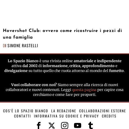
Hovershot Club: ovvero come ricostruire i pezzi di
una famiglia
DI
SIMONE RASTELLI
Lo Spazio Bianco
è una rivista online
amatoriale e indipendente
attiva
dal 2002
di
informazione
,
critica
,
approfondimento
e
divulgazione
su tutto quello che ruota attorno al mondo del
fumetto
.
Vuoi collaborare con noi?
Siamo sempre alla ricerca di nuovi
collaboratori e nuovi contenuti. Leggi
questa pagina
per capire cosa
cerchiamo e come fare per proporti.
COS’È LO SPAZIO BIANCO
LA REDAZIONE
COLLABORAZIONI ESTERNE
CONTATTI
INFORMATIVA SU COOKIE E PRIVACY
CREDITS