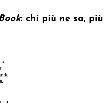
 Book
: chi più ne sa, più
no
z
mande
lla
o
reria