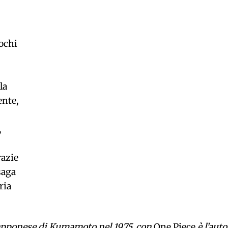
ochi
la
ente,
,
razie
saga
ria
giapponese di Kumamoto nel 1975, con
One Piece
è l’auto