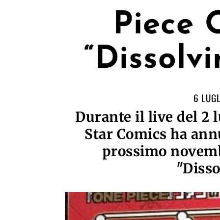
Piece 
“Dissolv
6 LUGL
Durante il live del 2
Star Comics ha annu
prossimo novemb
"Disso