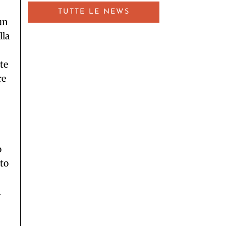
TUTTE LE NEWS
un
lla
te
re
o
sto
a