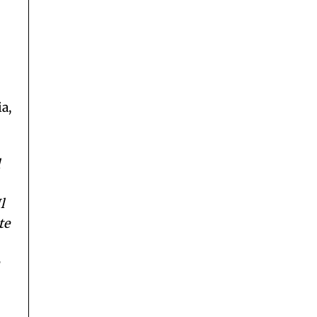
a,
l
te