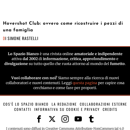
Hovershot Club: ovvero come ricostruire i pezzi di
una famiglia
DI
SIMONE RASTELLI
Lo Spazio Bianco
è una rivista online
amatoriale e indipendente
attiva
dal 2002
di
informazione
,
critica
,
approfondimento
e
divulgazione
su tutto quello che ruota attorno al mondo del
fumetto
.
Vuoi collaborare con noi?
Siamo sempre alla ricerca di nuovi
collaboratori e nuovi contenuti. Leggi
questa pagina
per capire cosa
cerchiamo e come fare per proporti.
COS’È LO SPAZIO BIANCO
LA REDAZIONE
COLLABORAZIONI ESTERNE
CONTATTI
INFORMATIVA SU COOKIE E PRIVACY
CREDITS
I contenuti sono diffusi in Creative Commons Attribution-NonCommercial 4.0