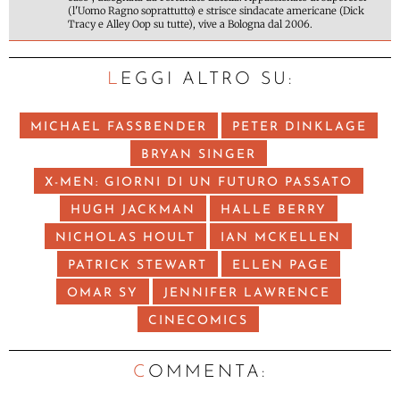
(l'Uomo Ragno soprattutto) e strisce sindacate americane (Dick
Tracy e Alley Oop su tutte), vive a Bologna dal 2006.
LEGGI ALTRO SU:
MICHAEL FASSBENDER
PETER DINKLAGE
BRYAN SINGER
X-MEN: GIORNI DI UN FUTURO PASSATO
HUGH JACKMAN
HALLE BERRY
NICHOLAS HOULT
IAN MCKELLEN
PATRICK STEWART
ELLEN PAGE
OMAR SY
JENNIFER LAWRENCE
CINECOMICS
C
OMMENTA: