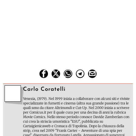
Carlo Coratelli
Venezia, (1979). Nel 1999 inizia a collaborare con alcuni siti e riviste
specializzate in fumetti e cinema (altra sua grande passione) tra le
quali sono da citare Altrimondi e Cut-Up. Nel 2000 inizia a scrivere
per Comicus.it per il quale cura per una decina di anni la rubrica
Movie Comics. Nello stesso periodo conosce Davide Zamberlan con
cui crea la striscia umoristica "ESU", pubblicata su
Cartaigienicaweb e Cronaca di Topolinia. Dopo la chiusura della
strip, crea nel 2009 "Frank Carter - Avventure di una spia per
caso", disegnata da Fortunato Latella. Appassionato di supereroi