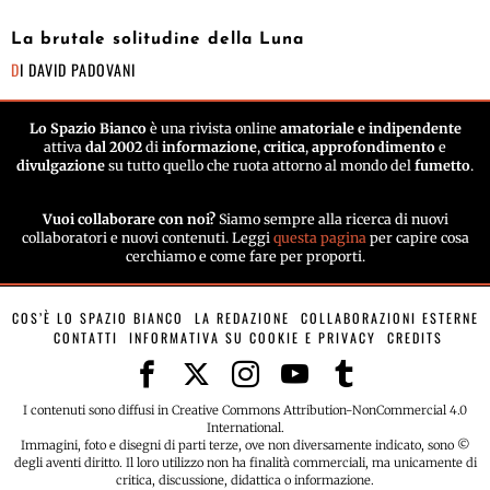
La brutale solitudine della Luna
DI
DAVID PADOVANI
Lo Spazio Bianco
è una rivista online
amatoriale e indipendente
attiva
dal 2002
di
informazione
,
critica
,
approfondimento
e
divulgazione
su tutto quello che ruota attorno al mondo del
fumetto
.
Vuoi collaborare con noi?
Siamo sempre alla ricerca di nuovi
collaboratori e nuovi contenuti. Leggi
questa pagina
per capire cosa
cerchiamo e come fare per proporti.
COS’È LO SPAZIO BIANCO
LA REDAZIONE
COLLABORAZIONI ESTERNE
CONTATTI
INFORMATIVA SU COOKIE E PRIVACY
CREDITS
I contenuti sono diffusi in Creative Commons Attribution-NonCommercial 4.0
International.
Immagini, foto e disegni di parti terze, ove non diversamente indicato, sono ©
degli aventi diritto. Il loro utilizzo non ha finalità commerciali, ma unicamente di
critica, discussione, didattica o informazione.