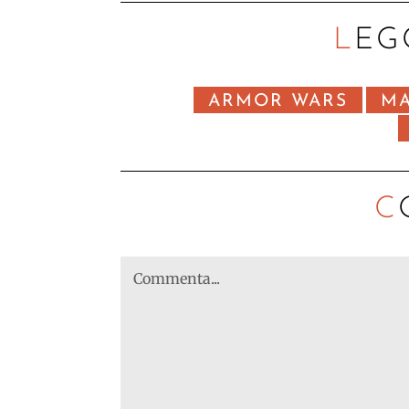
LEG
ARMOR WARS
MA
C