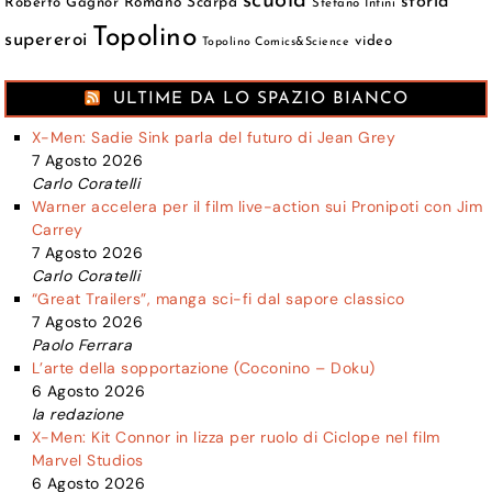
scuola
storia
Roberto Gagnor
Romano Scarpa
Stefano Intini
Topolino
supereroi
video
Topolino Comics&Science
ULTIME DA LO SPAZIO BIANCO
X-Men: Sadie Sink parla del futuro di Jean Grey
7 Agosto 2026
Carlo Coratelli
Warner accelera per il film live-action sui Pronipoti con Jim
Carrey
7 Agosto 2026
Carlo Coratelli
“Great Trailers”, manga sci-fi dal sapore classico
7 Agosto 2026
Paolo Ferrara
L’arte della sopportazione (Coconino – Doku)
6 Agosto 2026
la redazione
X-Men: Kit Connor in lizza per ruolo di Ciclope nel film
Marvel Studios
6 Agosto 2026