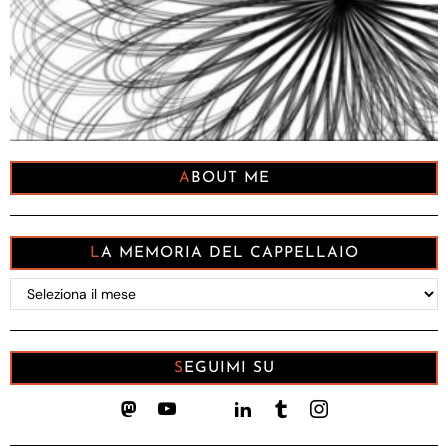
ABOUT ME
LA MEMORIA DEL CAPPELLAIO
La
memoria
del
Cappellaio
SEGUIMI SU