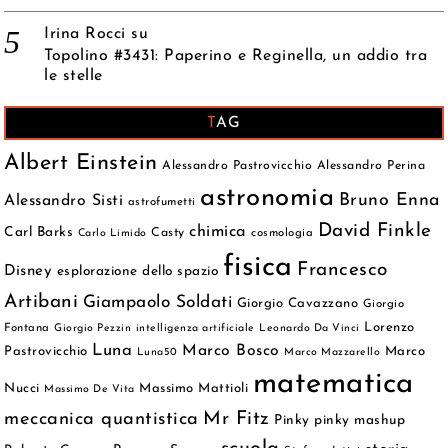
Irina Rocci
su
Topolino #3431: Paperino e Reginella, un addio tra
le stelle
TAG
Albert Einstein
Alessandro Pastrovicchio
Alessandro Perina
astronomia
Bruno Enna
Alessandro Sisti
astrofumetti
David Finkle
chimica
Carl Barks
Casty
cosmologia
Carlo Limido
fisica
Francesco
Disney
esplorazione dello spazio
Artibani
Giampaolo Soldati
Giorgio Cavazzano
Giorgio
Lorenzo
Fontana
Giorgio Pezzin
intelligenza artificiale
Leonardo Da Vinci
Luna
Marco Bosco
Pastrovicchio
Marco
Luna50
Marco Mazzarello
matematica
Nucci
Massimo Mattioli
Massimo De Vita
meccanica quantistica
Mr Fitz
Pinky
pinky mashup