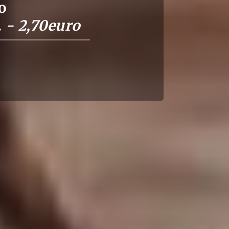
o
. - 2,70euro