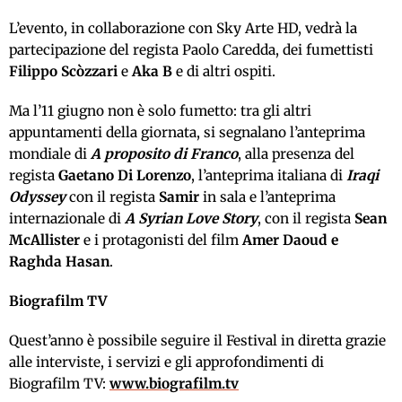
L’evento, in collaborazione con Sky Arte HD, vedrà la
partecipazione del regista Paolo Caredda, dei fumettisti
Filippo Scòzzari
e
Aka B
e di altri ospiti.
Ma l’11 giugno non è solo fumetto: tra gli altri
appuntamenti della giornata, si segnalano l’anteprima
mondiale di
A proposito di Franco
, alla presenza del
regista
Gaetano Di Lorenzo
, l’anteprima italiana di
Iraqi
Odyssey
con il regista
Samir
in sala e l’anteprima
internazionale di
A Syrian Love Story
, con il regista
Sean
McAllister
e i protagonisti del film
Amer Daoud e
Raghda Hasan
.
Biografilm TV
Quest’anno è possibile seguire il Festival in diretta grazie
alle interviste, i servizi e gli approfondimenti di
Biografilm TV:
www.biografilm.tv