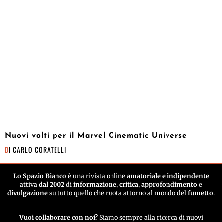
Nuovi volti per il Marvel Cinematic Universe
DI
CARLO CORATELLI
Lo Spazio Bianco
è una rivista online
amatoriale e indipendente
attiva
dal 2002
di
informazione
,
critica
,
approfondimento
e
divulgazione
su tutto quello che ruota attorno al mondo del
fumetto
.
Vuoi collaborare con noi?
Siamo sempre alla ricerca di nuovi