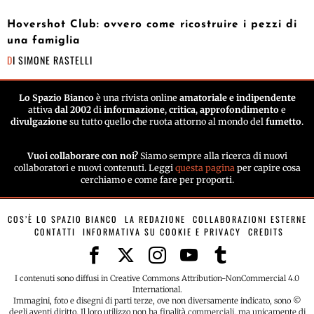
Hovershot Club: ovvero come ricostruire i pezzi di
una famiglia
DI
SIMONE RASTELLI
Lo Spazio Bianco
è una rivista online
amatoriale e indipendente
attiva
dal 2002
di
informazione
,
critica
,
approfondimento
e
divulgazione
su tutto quello che ruota attorno al mondo del
fumetto
.
Vuoi collaborare con noi?
Siamo sempre alla ricerca di nuovi
collaboratori e nuovi contenuti. Leggi
questa pagina
per capire cosa
cerchiamo e come fare per proporti.
COS’È LO SPAZIO BIANCO
LA REDAZIONE
COLLABORAZIONI ESTERNE
CONTATTI
INFORMATIVA SU COOKIE E PRIVACY
CREDITS
I contenuti sono diffusi in Creative Commons Attribution-NonCommercial 4.0
International.
Immagini, foto e disegni di parti terze, ove non diversamente indicato, sono ©
degli aventi diritto. Il loro utilizzo non ha finalità commerciali, ma unicamente di