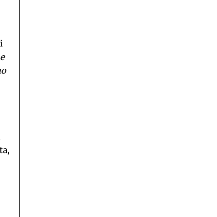
i
 e
no
i
ta,