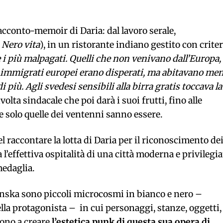
racconto-memoir di Daria: dal lavoro serale,
o
Nero vita
), in un ristorante indiano gestito con criter
 i più malpagati. Quelli che non venivano dall’Europa,
i immigrati europei erano disperati, ma abitavano me
più. Agli svedesi sensibili alla birra gratis toccava la
volta sindacale che poi darà i suoi frutti, fino alle
 solo quelle dei ventenni sanno essere.
l raccontare la lotta di Daria per il riconoscimento de
 l’effettiva ospitalità di una città moderna e privilegia
medaglia.
anska sono piccoli microcosmi in bianco e nero –
ella protagonista – in cui personaggi, stanze, oggetti,
cono a creare
l’estetica punk di questa sua opera di