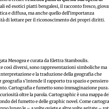
ali ed esotici piatti bengalesi, il racconto fresco, giov
ca e diffusa, ma anche quello dell’importanza
à di lottare per il riconoscimento dei propri diritti.
gata Mesogea e curata da Elettra Stamboulis.
e così diversi, sono rappresentazioni simboliche ma
interpretazione e la traduzione della geografia che
geografia s’intende il rapporto tra spazio e pensiero
nto. Cartografia e fumetto sono immaginazione pura 
 curiosità oltre la parola. Cartographic è una mappa de
 mondo del fumetto e delle graphic novel. Come cartogra
nno lungo le – a volte quiete e altre volte agitate – rot