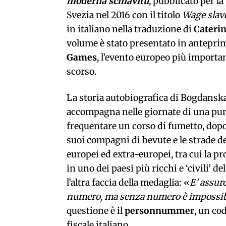
moderna schiavitù
, pubblicato per la
Svezia nel 2016 con il titolo
Wage slav
in italiano nella traduzione di
Caterin
volume è stato presentato in anteprim
Games
, l’evento europeo più importa
scorso.
La storia autobiografica di Bogdanska 
accompagna nelle giornate di una pun
frequentare un corso di fumetto, dopo 
suoi compagni di bevute e le strade d
europei ed extra-europei, tra cui la pr
in uno dei paesi più ricchi e ‘civili’ d
l’altra faccia della medaglia: «
E’ assur
numero, ma senza numero è impossibil
questione è il
personnummer
, un co
fiscale italiano.