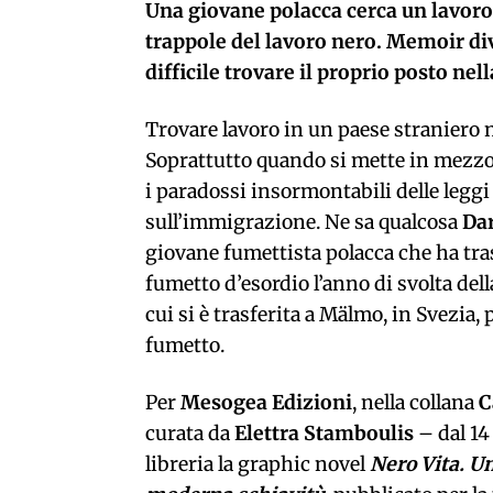
Una giovane polacca cerca un lavoro 
trappole del lavoro nero. Memoir di
difficile trovare il proprio posto ne
Trovare lavoro in un paese straniero n
Soprattutto quando si mette in mezzo
i paradossi insormontabili delle leggi
sull’immigrazione. Ne sa qualcosa
Da
giovane fumettista polacca che ha tra
fumetto d’esordio l’anno di svolta della
cui si è trasferita a Mälmo, in Svezia, 
fumetto.
Per
Mesogea Edizioni
, nella collana
C
curata da
Elettra Stamboulis
– dal 14
libreria la graphic novel
Nero Vita. Un