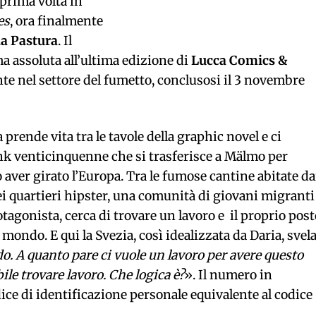
 prima volta in
es
, ora finalmente
a Pastura
. Il
a assoluta all’ultima edizione di
Lucca Comics &
nte nel settore del fumetto, conclusosi il 3 novembre
prende vita tra le tavole della graphic novel e ci
k venticinquenne che si trasferisce a Mälmo per
aver girato l’Europa. Tra le fumose cantine abitate da
ei quartieri hipster, una comunità di giovani migranti
otagonista, cerca di trovare un lavoro e il proprio post
el mondo. E qui la Svezia, così idealizzata da Daria, svel
do. A quanto pare ci vuole un lavoro per avere questo
e trovare lavoro. Che logica è?
». Il numero in
dice di identificazione personale equivalente al codice