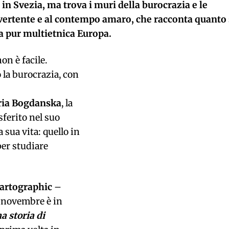
in Svezia, ma trova i muri della burocrazia e le
vertente e al contempo amaro, che racconta quanto 
lla pur multietnica Europa.
on è facile.
 la burocrazia, con
ria Bogdanska
, la
sferito nel suo
 sua vita: quello in
per studiare
artographic
–
 novembre è in
a storia di