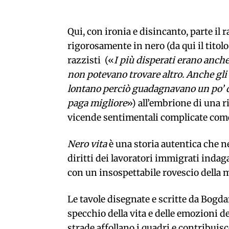
Qui, con ironia e disincanto, parte il 
rigorosamente in nero (da qui il titol
razzisti («
I più disperati erano anche
non potevano trovare altro. Anche gl
lontano perciò guadagnavano un po’ di 
paga migliore
») all’embrione di una ri
vicende sentimentali complicate come
Nero vita
è una storia autentica che ne
diritti dei lavoratori immigrati indaga
con un insospettabile rovescio della 
Le tavole disegnate e scritte da Bogd
specchio della vita e delle emozioni d
strade affollano i quadri e contribuis