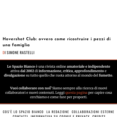
Hovershot Club: ovvero come ricostruire i pezzi di
una famiglia
DI
SIMONE RASTELLI
Lo Spazio Bianco
è una rivista online
amatoriale e indipendente
attiva
dal 2002
di
informazione
,
critica
,
approfondimento
e
divulgazione
su tutto quello che ruota attorno al mondo del
fumetto
.
Vuoi collaborare con noi?
Siamo sempre alla ricerca di nuovi
collaboratori e nuovi contenuti. Leggi
questa pagina
per capire cosa
cerchiamo e come fare per proporti.
COS’È LO SPAZIO BIANCO
LA REDAZIONE
COLLABORAZIONI ESTERNE
CONTATTI
INFORMATIVA SU COOKIE E PRIVACY
CREDITS