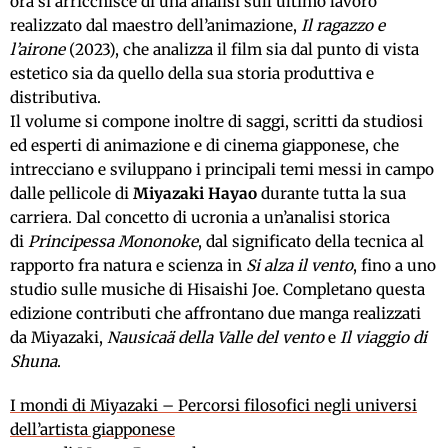
ora si arricchisce di una analisi sull’ultimo lavoro
realizzato dal maestro dell’animazione,
Il ragazzo e
l’airone
(2023), che analizza il film sia dal punto di vista
estetico sia da quello della sua storia produttiva e
distributiva.
Il volume si compone inoltre di saggi, scritti da studiosi
ed esperti di animazione e di cinema giapponese, che
intrecciano e sviluppano i principali temi messi in campo
dalle pellicole di
Miyazaki Hayao
durante tutta la sua
carriera. Dal concetto di ucronia a un’analisi storica
di
Principessa Mononoke
, dal significato della tecnica al
rapporto fra natura e scienza in
Si alza il vento
, fino a uno
studio sulle musiche di Hisaishi Joe. Completano questa
edizione contributi che affrontano due manga realizzati
da Miyazaki,
Nausicaä della Valle del vento
e
Il viaggio di
Shuna
.
I mondi di Miyazaki – Percorsi filosofici negli universi
dell’artista giapponese