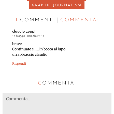
GRAPHIC JOURNALISM
1 COMMENT
C
OMMENTA:
claudio zeppi
14 Maggio 2018 alle 21:11
ha
detto:
brave.
Continuate e …..In bocca al lupo
un abbraccio claudio
Rispondi
C
OMMENTA: