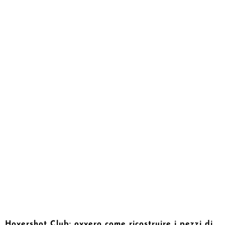
Hovershot Club: ovvero come ricostruire i pezzi di