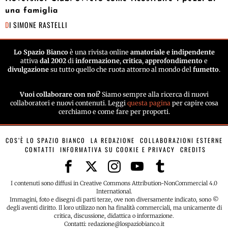
una famiglia
DI
SIMONE RASTELLI
Lo Spazio Bianco
è una rivista online
amatoriale e indipendente
attiva
dal 2002
di
informazione
,
critica
,
approfondimento
e
divulgazione
su tutto quello che ruota attorno al mondo del
fumetto
.
Vuoi collaborare con noi?
Siamo sempre alla ricerca di nuovi
collaboratori e nuovi contenuti. Leggi
questa pagina
per capire cosa
cerchiamo e come fare per proporti.
COS’È LO SPAZIO BIANCO
LA REDAZIONE
COLLABORAZIONI ESTERNE
CONTATTI
INFORMATIVA SU COOKIE E PRIVACY
CREDITS
I contenuti sono diffusi in Creative Commons Attribution-NonCommercial 4.0
International.
Immagini, foto e disegni di parti terze, ove non diversamente indicato, sono ©
degli aventi diritto. Il loro utilizzo non ha finalità commerciali, ma unicamente di
critica, discussione, didattica o informazione.
Contatti: redazione@lospaziobianco.it