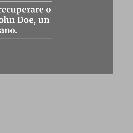
recuperare o
John Doe, un
iano.