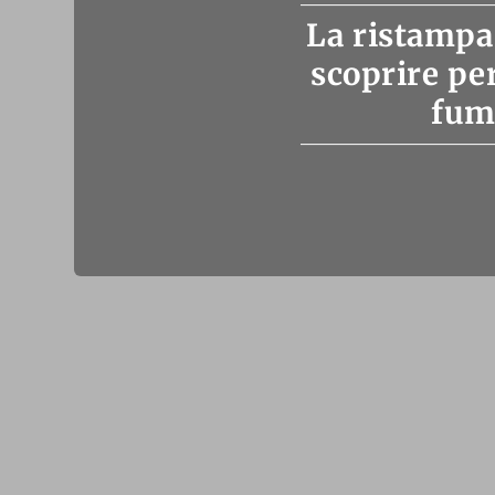
La ristampa
scoprire pe
fume