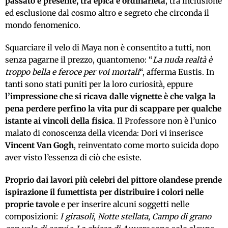
passato e presente, tra epica e ordinarietà
, tra inclusione
ed esclusione dal cosmo altro e segreto che circonda il
mondo fenomenico.
Squarciare il velo di Maya non è consentito a tutti, non
senza pagarne il prezzo, quantomeno: “
La nuda realtà è
troppo bella e feroce per voi mortali
“, afferma Eustis. In
tanti sono stati puniti per la loro curiosità, eppure
l’impressione che si ricava dalle vignette è che valga la
pena perdere perfino la vita pur di scappare per qualche
istante ai vincoli della fisica
. Il Professore non è l’unico
malato di conoscenza della vicenda: Dori vi inserisce
Vincent Van Gogh
, reinventato come morto suicida dopo
aver visto l’essenza di ciò che esiste.
Proprio dai lavori più celebri del pittore olandese prende
ispirazione il fumettista per distribuire i colori nelle
proprie tavole
e per inserire alcuni soggetti nelle
composizioni:
I girasoli
,
Notte stellata
,
Campo di grano