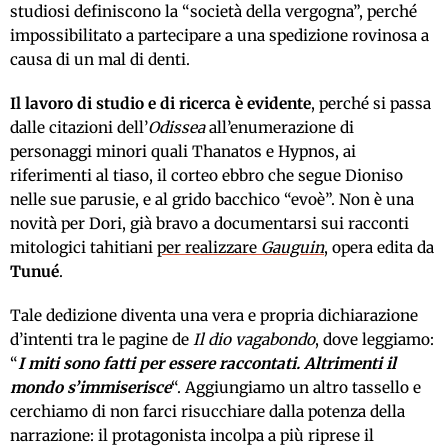
studiosi definiscono la “società della vergogna”, perché
impossibilitato a partecipare a una spedizione rovinosa a
causa di un mal di denti.
Il lavoro di studio e di ricerca è evidente
, perché si passa
dalle citazioni dell’
Odissea
all’enumerazione di
personaggi minori quali Thanatos e Hypnos, ai
riferimenti al tiaso, il corteo ebbro che segue Dioniso
nelle sue parusie, e al grido bacchico “evoè”. Non è una
novità per Dori, già bravo a documentarsi sui racconti
mitologici tahitiani
per realizzare
Gauguin
, opera edita da
Tunué
.
Tale dedizione diventa una vera e propria dichiarazione
d’intenti tra le pagine de
Il dio vagabondo
, dove leggiamo:
“
I miti sono fatti per essere raccontati. Altrimenti il
mondo s’immiserisce
“. Aggiungiamo un altro tassello e
cerchiamo di non farci risucchiare dalla potenza della
narrazione: il protagonista incolpa a più riprese il