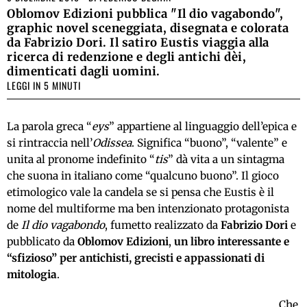
Oblomov Edizioni pubblica "Il dio vagabondo",
graphic novel sceneggiata, disegnata e colorata
da Fabrizio Dori. Il satiro Eustis viaggia alla
ricerca di redenzione e degli antichi dèi,
dimenticati dagli uomini.
LEGGI IN 5 MINUTI
La parola greca “
eys
” appartiene al linguaggio dell’epica e
si rintraccia nell’
Odissea
. Significa “buono”, “valente” e
unita al pronome indefinito “
tis
” dà vita a un sintagma
che suona in italiano come “qualcuno buono”. Il gioco
etimologico vale la candela se si pensa che Eustis è il
nome del multiforme ma ben intenzionato protagonista
de
Il dio vagabondo
, fumetto realizzato da
Fabrizio Dori
e
pubblicato da
Oblomov Edizioni
,
un libro interessante e
“sfizioso” per antichisti, grecisti e appassionati di
mitologia
.
Che