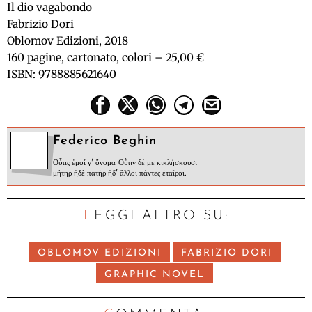
Il dio vagabondo
Fabrizio Dori
Oblomov Edizioni, 2018
160 pagine, cartonato, colori – 25,00 €
ISBN: 9788885621640
Federico Beghin
Οὖτις ἐμοί γ' ὄνομα· Οὖτιν δέ με κικλήσκουσι
μήτηρ ἠδὲ πατὴρ ἠδ' ἄλλοι πάντες ἑταῖροι.
LEGGI ALTRO SU:
OBLOMOV EDIZIONI
FABRIZIO DORI
GRAPHIC NOVEL