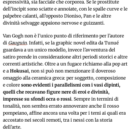
espressività, sia facciale che corporea. Se le prostitute
dell’incipit sono sciatte e annoiate, con le spalle curve e le
palpebre calanti, all’opposto Dioniso, Pan e le altre
divinità selvagge appaiono nervose e guizzanti.
Van Gogh non è l’unico punto di riferimento per l’autore
di
Gauguin
. Infatti, se la graphic novel edita da Tunué
guardava a un unico modello, invece l’avventura del
satiro prende in considerazione altri periodi storici e altre
correnti artistiche. Oltre a un fugace richiamo alla pop art
e a
Hokusai
, non si può non menzionare il doveroso
omaggio alla ceramica greca: per soggetto, composizione
e colore
sono evidenti i parallelismi con i vasi dipinti,
quelli che recavano figure nere di eroi e divinità,
impresse su sfondi ocra o rossi
. Sempre in termini di
tonalità, non sembra errato annoverare anche il rosso
pompeiano, affine ancora una volta per i temi ai quali era
accostato nei secoli remoti, tra i nessi con la storia
dell’arte.