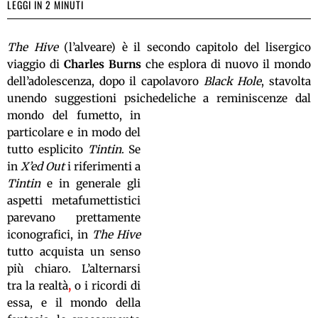
LEGGI IN 2 MINUTI
T
he Hive
(l’alveare) è il secondo capitolo del lisergico
viaggio di
Charles Burns
che esplora di nuovo il mondo
dell’adolescenza,
dopo il capolavoro
Black Hole
, stavolta
unendo suggestioni psichedeliche a reminiscenze dal
mondo del fumetto,
in
particolare e in modo del
tutto esplicito
Tintin
. Se
in
X’ed Out
i riferimenti a
Tintin
e in generale gli
aspetti metafumettistici
parevano prettamente
iconografici, in
The Hive
tutto acquista un senso
più chiaro. L’alternarsi
tra la realtà
,
o i ricordi di
essa, e il mondo della