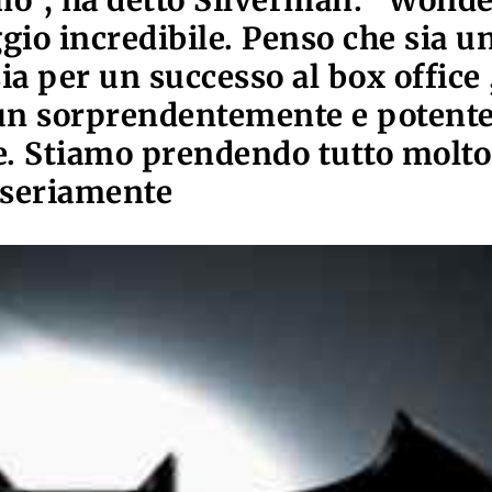
o”, ha detto Silverman. “Wond
o incredibile. Penso che sia u
a per un successo al box office 
un sorprendentemente e potent
. Stiamo prendendo tutto molto
seriamente