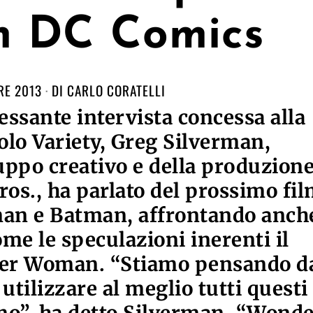
lm DC Comics
RE 2013
DI
CARLO CORATELLI
essante intervista concessa alla
colo Variety, Greg Silverman,
luppo creativo e della produzion
os., ha parlato del prossimo fi
man e Batman, affrontando anch
ome le speculazioni inerenti il
er Woman. “Stiamo pensando d
utilizzare al meglio tutti questi