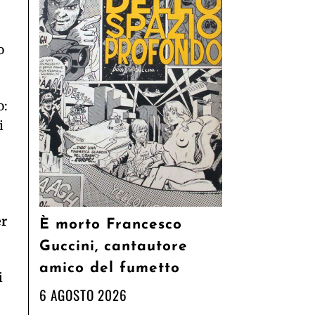
o
o:
i
er
È morto Francesco
Guccini, cantautore
amico del fumetto
i
6 AGOSTO 2026