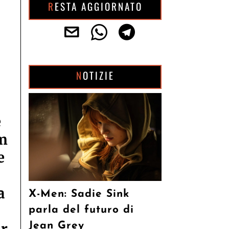
RESTA AGGIORNATO
NOTIZIE
e
lm
e
a
X-Men: Sadie Sink
parla del futuro di
Jean Grey