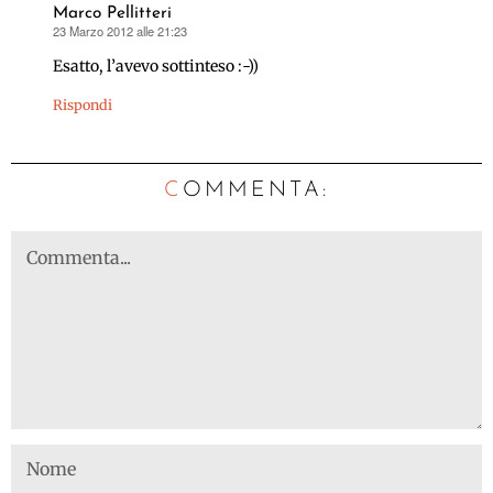
Marco Pellitteri
23 Marzo 2012 alle 21:23
ha
detto:
Esatto, l’avevo sottinteso :-))
Rispondi
C
OMMENTA: