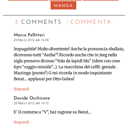
MANGA
3 COMMENTS
C
OMMENTA:
Marco Pellitteri
23 Marzo 2012 alle 14:09
ha
detto:
Impagabile! Molto divertente! Anche la pronuncia sballata,
dicevamo tutti “Aniba”! Ricordo anche che in Jeeg nella
sigla pensavo dicesse “Vola da lapidi blu” (idem con cose
tipo “raggio missile”…). La macchina del caffè: geniale.
Mazinga (punto?) G mi ricorda in modo inquietante
Borat… applausi per Otto Gabos!
Rispondi
Davide Occhicone
23 Marzo 2012 alle 14:12
ha
detto:
E’ il costume a “V”, hai ragione su Borat…
Rispondi