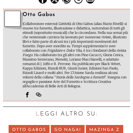
Otto Gabos
(Collaboratore esterno) L'attività di Otto Gabos (alias Mario Rivelli) si
muove tra fumetto, illustrazione e didattica, nutrendosi di tutti gli
stimoli (soprattutto musicali) che lo circondano. Nella sua ormai più
che ventennale carriera ha lavorato per numerose riviste, illustrato
libri e fatto parte di alcuni tra i più importanti movimenti del
fumetto. Dopo aver esordito su
Tempi supplementari
e aver
collaborato con
Frigidaire
e
Dolce Vita
, è tra i fondatori della rivista
Fuego
. Ha collaborato tra gli altri con Pino Cacucci, Gloria Corica,
Massimo Semerano, Menotti, Loriano Macchiavelli, e adattato
romanzi di J. Joffo e R. Perrone. Ha pubblicato per Black Velvet,
Kappa Edizioni, Rizzoli BUR, Giunti Junior, Edizioni San Paolo,
Rizzoli Lizard e molti altri. Per L'Unione Sarda realizza alcuni
volumi della collana “
Storia della Sardegna a fumetti
”. Insegna con
orgoglio e passione Arte del Fumetto e Scrittura Creativa
all'Accademia di Belle Arti di Bologna.
LEGGI ALTRO SU:
OTTO GABOS
GO NAGAI
MAZINGA Z