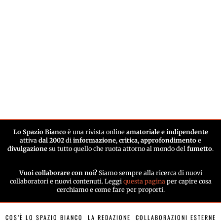
Lo Spazio Bianco
è una rivista online
amatoriale e indipendente
attiva
dal 2002
di
informazione
,
critica
,
approfondimento
e
divulgazione
su tutto quello che ruota attorno al mondo del
fumetto
.
Vuoi collaborare con noi?
Siamo sempre alla ricerca di nuovi
collaboratori e nuovi contenuti. Leggi
questa pagina
per capire cosa
cerchiamo e come fare per proporti.
COS’È LO SPAZIO BIANCO
LA REDAZIONE
COLLABORAZIONI ESTERNE