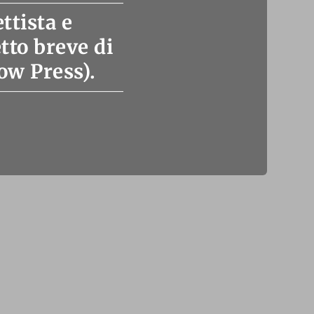
ttista e
tto breve di
ow Press).