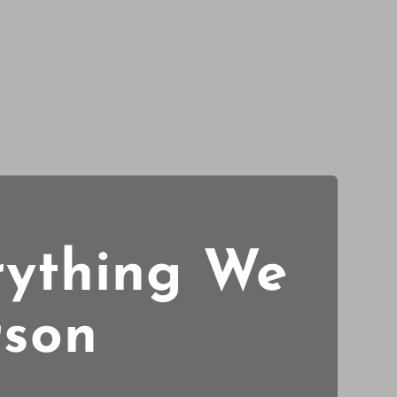
rything We
rson