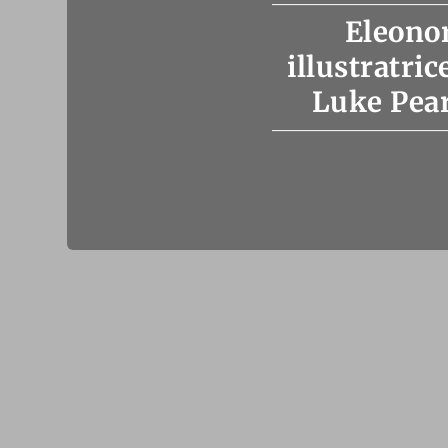
Eleonor
illustratri
Luke Pear