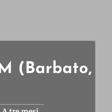
M (Barbato,
 A tre mesi