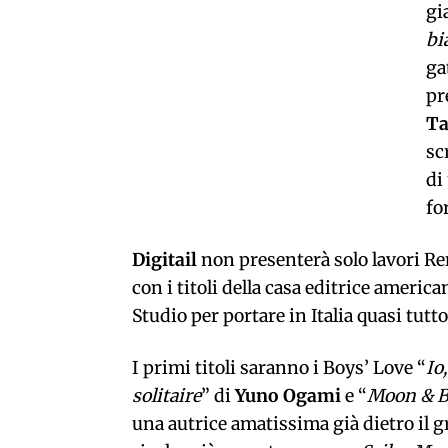
gi
bi
ga
pr
T
sc
di
fo
Digitail
non
presenterà solo lavori Re
con i titoli della casa editrice americ
Studio per portare in Italia quasi tutt
I primi titoli saranno i Boys’ Love “
Io,
solitaire
” di
Yuno Ogami
e “
Moon & B
una autrice amatissima già dietro il 