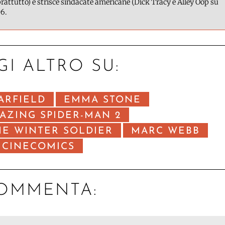
attutto) e strisce sindacate americane (Dick Tracy e Alley Oop su
6.
GI ALTRO SU:
ARFIELD
EMMA STONE
AZING SPIDER-MAN 2
HE WINTER SOLDIER
MARC WEBB
CINECOMICS
OMMENTA: