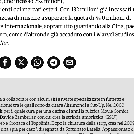
o, che incassò 752 milioni,
ienti dai mercati esteri. Con 132 milioni già incassati 
anzosa di riuscire a superare la quota di 490 milioni di
ice internazionale, soprattutto guardando alla Cina, pa
oro, come d’altronde già accaduto con i Marvel Studio
ier.
a a collaborare con alcuni siti e riviste specializzate in fumetti e
ione) tra le quali sono da citare Altrimondi e Cut-Up. Nel 2000
it per il quale cura per una decina di anni la rubrica Movie Comics.
Davide Zamberlan con cui crea la striscia umoristica "ESU",
b e Cronaca di Topolinia. Dopo la chiusura della strip, crea nel 200
 una spia per caso", disegnata da Fortunato Latella. Appassionato d