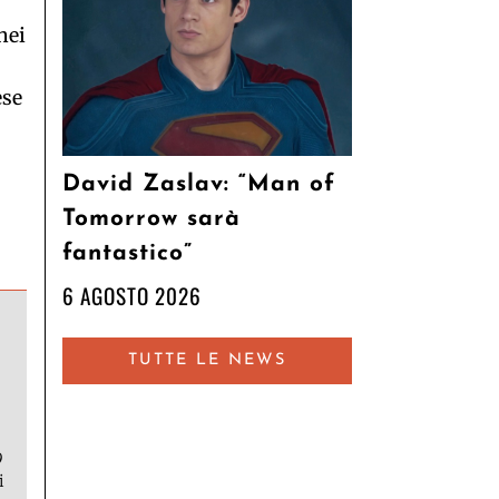
nei
ese
s
David Zaslav: “Man of
Tomorrow sarà
fantastico”
6 AGOSTO 2026
TUTTE LE NEWS
9
i