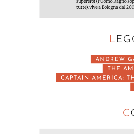
supereroi (l'Uomo Ragno sopr
tutte), vive a Bologna dal 200
LEG
ANDREW G
THE AM
CAPTAIN AMERICA: T
C