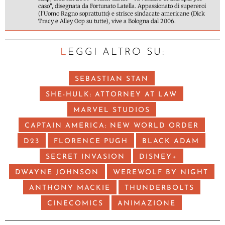
caso", disegnata da Fortunato Latella. Appassionato di supereroi
(l'Uomo Ragno soprattutto) e strisce sindacate americane (Dick
Tracy e Alley Oop su tutte), vive a Bologna dal 2006.
LEGGI ALTRO SU:
SEBASTIAN STAN
SHE-HULK: ATTORNEY AT LAW
MARVEL STUDIOS
CAPTAIN AMERICA: NEW WORLD ORDER
D23
FLORENCE PUGH
BLACK ADAM
SECRET INVASION
DISNEY+
DWAYNE JOHNSON
WEREWOLF BY NIGHT
ANTHONY MACKIE
THUNDERBOLTS
CINECOMICS
ANIMAZIONE