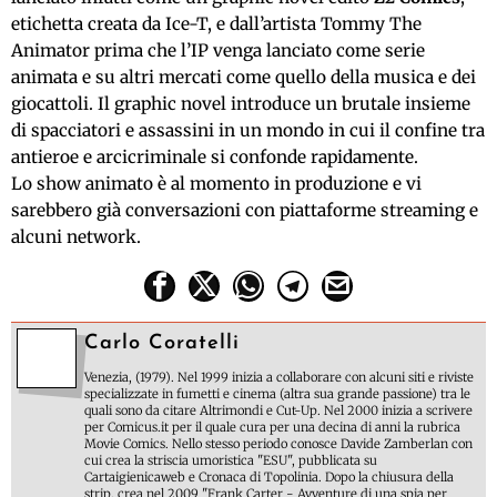
etichetta creata da Ice-T, e dall’artista Tommy The
Animator prima che l’IP venga lanciato come serie
animata e su altri mercati come quello della musica e dei
giocattoli. Il graphic novel introduce un brutale insieme
di spacciatori e assassini in un mondo in cui il confine tra
antieroe e arcicriminale si confonde rapidamente.
Lo show animato è al momento in produzione e vi
sarebbero già conversazioni con piattaforme streaming e
alcuni network.
Carlo Coratelli
Venezia, (1979). Nel 1999 inizia a collaborare con alcuni siti e riviste
specializzate in fumetti e cinema (altra sua grande passione) tra le
quali sono da citare Altrimondi e Cut-Up. Nel 2000 inizia a scrivere
per Comicus.it per il quale cura per una decina di anni la rubrica
Movie Comics. Nello stesso periodo conosce Davide Zamberlan con
cui crea la striscia umoristica "ESU", pubblicata su
Cartaigienicaweb e Cronaca di Topolinia. Dopo la chiusura della
strip, crea nel 2009 "Frank Carter - Avventure di una spia per