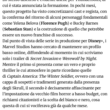
cui è stata annunciata la formazione. In pochi mesi,
questo progetto ha visto concretizzarsi cast e regista, con
la conferma del ritorno di alcuni personaggi fondamentali
come Yelena Belova (
Florence Pugh
) e Bucky Barnes
(
Sebastian Stan
) e la costruzione di quello che potrebbe
essere un nuovo franchise di successo.
Dal punto di vista delle serie in produzione per
Disney+
, i
Marvel Studios hanno cercato di mantenere un profilo
basso online, diffondendo al momento in cui scriviamo
solo i trailer di
Secret Invasion
e
Werewolf by Night
.
Mentre il primo si presenta come un vero e proprio
thriller le cui atmosfere in parte ricordano quelle
di
Captain America: The Winter Soldier
, ovvero con una
cappa di sospetti e tradimenti generata dalla presenza
degli Skrull, il secondo è decisamente affascinante per
l’impostazione da vecchio film horror a basso budget, con
richiami citazionisti e la scelta del bianco e nero, cosa
questa di cui si vociferava già da qualche mese.