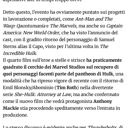
Detto questo, l’evento ha ovviamente puntato sui progetti
in lavorazione o completati, come
Ant-Man and The
Wasp: Qauntumania
e
The Marvels
, ma anche su
Captain
America: New World Order
, che ha visto l’annuncio del
cast, con il gradito ritorno del personaggio di Samuel
Sterns alias il Capo, visto per l’ultima volta in
The
Incredible Hulk
.
Il quarto film sull’eroe a stelle e strisce
ha praticamente
quadrato il cerchio dei Marvel Studios sul recupero di
quei personaggi facenti parte del pantheon di Hulk
, una
modalità che ha ripreso vigore di recente con il ritorno di
Emil Blonsky/Abominio (
Tim Roth
) nella divertente
serie
She-Hulk: Attorney at Law
, ma anche confermato
come il nuovo film che vedrà protagonista
Anthony
Mackie
stia procedendo speditamente verso l’entrata in
produzione.
Lo stesso discorso è evidente anche per
Thunderbolts
, di