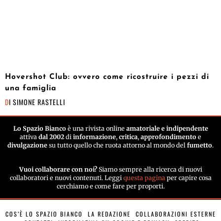
Hovershot Club: ovvero come ricostruire i pezzi di
una famiglia
DI
SIMONE RASTELLI
Lo Spazio Bianco
è una rivista online
amatoriale e indipendente
attiva
dal 2002
di
informazione
,
critica
,
approfondimento
e
divulgazione
su tutto quello che ruota attorno al mondo del
fumetto
.
Vuoi collaborare con noi?
Siamo sempre alla ricerca di nuovi
collaboratori e nuovi contenuti. Leggi
questa pagina
per capire cosa
cerchiamo e come fare per proporti.
COS’È LO SPAZIO BIANCO
LA REDAZIONE
COLLABORAZIONI ESTERNE