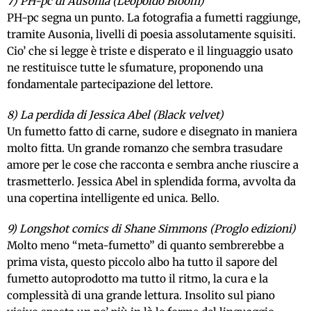
7) PH-pc di Ausonia (Leopoldo Bloom)
PH-pc segna un punto. La fotografia a fumetti raggiunge,
tramite Ausonia, livelli di poesia assolutamente squisiti.
Cio’ che si legge è triste e disperato e il linguaggio usato
ne restituisce tutte le sfumature, proponendo una
fondamentale partecipazione del lettore.
8) La perdida di Jessica Abel (Black velvet)
Un fumetto fatto di carne, sudore e disegnato in maniera
molto fitta. Un grande romanzo che sembra trasudare
amore per le cose che racconta e sembra anche riuscire a
trasmetterlo. Jessica Abel in splendida forma, avvolta da
una copertina intelligente ed unica. Bello.
9) Longshot comics di Shane Simmons (Proglo edizioni)
Molto meno “meta-fumetto” di quanto sembrerebbe a
prima vista, questo piccolo albo ha tutto il sapore del
fumetto autoprodotto ma tutto il ritmo, la cura e la
complessità di una grande lettura. Insolito sul piano