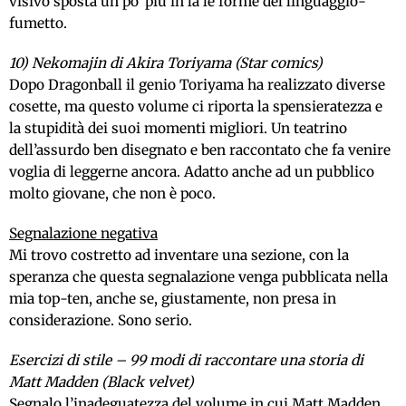
visivo sposta un po’ più in là le forme del linguaggio-
fumetto.
10) Nekomajin di Akira Toriyama (Star comics)
Dopo Dragonball il genio Toriyama ha realizzato diverse
cosette, ma questo volume ci riporta la spensieratezza e
la stupidità dei suoi momenti migliori. Un teatrino
dell’assurdo ben disegnato e ben raccontato che fa venire
voglia di leggerne ancora. Adatto anche ad un pubblico
molto giovane, che non è poco.
Segnalazione negativa
Mi trovo costretto ad inventare una sezione, con la
speranza che questa segnalazione venga pubblicata nella
mia top-ten, anche se, giustamente, non presa in
considerazione. Sono serio.
Esercizi di stile – 99 modi di raccontare una storia di
Matt Madden (Black velvet)
Segnalo l’inadeguatezza del volume in cui Matt Madden,