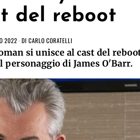
st del reboot
O 2022
DI
CARLO CORATELLI
oman si unisce al cast del reboo
l personaggio di James O'Barr.