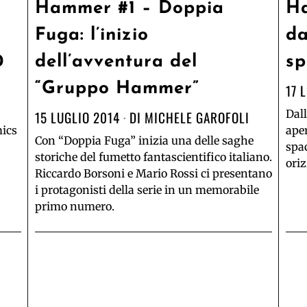
Hammer #1 – Doppia
Ha
Fuga: l’inizio
da
0
dell’avventura del
sp
“Gruppo Hammer”
17 
Dall
15 LUGLIO 2014
DI
MICHELE GAROFOLI
mics
aper
Con “Doppia Fuga” inizia una delle saghe
spa
storiche del fumetto fantascientifico italiano.
oriz
Riccardo Borsoni e Mario Rossi ci presentano
i protagonisti della serie in un memorabile
primo numero.