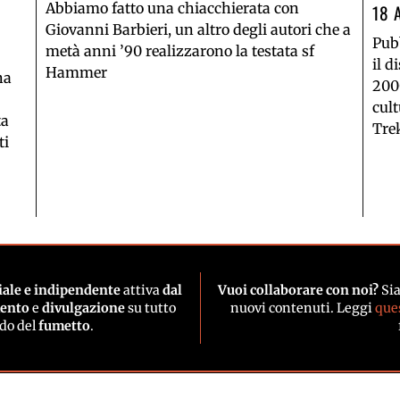
Abbiamo fatto una chiacchierata con
18 
Giovanni Barbieri, un altro degli autori che a
Pub
metà anni ’90 realizzarono la testata sf
il d
Hammer
na
200
cult
ta
Tre
ti
ale e indipendente
attiva
dal
Vuoi collaborare con noi?
Sia
mento
e
divulgazione
su tutto
nuovi contenuti. Leggi
que
ndo del
fumetto
.