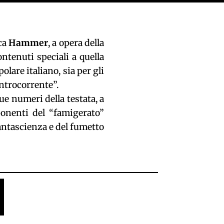
ica
Hammer
, a opera della
tenuti speciali a quella
lare italiano, sia per gli
ontrocorrente”.
ue numeri della testata, a
onenti del “famigerato”
fantascienza e del fumetto
I