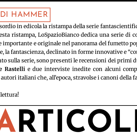
O DI HAMMER
esordio in edicola la ristampa della serie fantascientif
ta ristampa, LoSpazioBianco dedica una serie di con
ie importante e originale nel panorama del fumetto popo
re, la fantascienza, declinato in forme innovative e “c
o sulla serie, sono presenti le recensioni dei primi d
 Rastelli
e due interviste inedite con alcuni comp
tori italiani che, all’epoca, stravolse i canoni della 
lettura!
A
RTICOL