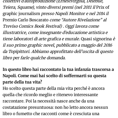
collettivi d’autoproduzione (Ernestvirgola, Delebile,
Teiera, Squame), vinto diversi premi (nel 2011 il
Prix of
graphic journalism
presso Napoli Monitor e nel 2014 il
Premio Carlo Boscarato
come “Autore Rivelazione” al
Treviso Comics Book Festival) . Oggi lavora come
illustratrice, come insegnante d’educazione artistica e
tiene laboratori di arte grafica e murale.
Quasi signorina
è
il suo primo graphic novel, pubblicato a maggio del 2016
da Topipittori. Abbiamo approfittato dell’uscita di questo
libro per farle qualche domanda.
In questo libro hai raccontato la tua infanzia trascorsa a
Napoli. Come mai hai scelto di soffermarti su questa
parte della tua vita?
Ho scelto questa parte della mia vita perché è ancora
quella che ricordo meglio e ritenevo interessante
raccontare. Poi la necessità nasce anche da una
costatazione presuntuosa: non ho letto ancora nessun
libro o fumetto che racconti come è cresciuta una