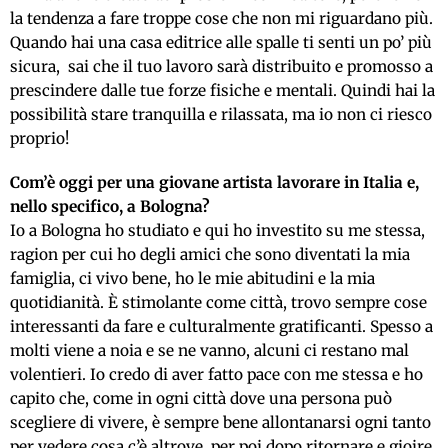
la tendenza a fare troppe cose che non mi riguardano più.
Quando hai una casa editrice alle spalle ti senti un po’ più
sicura, sai che il tuo lavoro sarà distribuito e promosso a
prescindere dalle tue forze fisiche e mentali. Quindi hai la
possibilità stare tranquilla e rilassata, ma io non ci riesco
proprio!
Com’è oggi per una giovane artista lavorare in Italia e,
nello specifico, a Bologna?
Io a Bologna ho studiato e qui ho investito su me stessa,
ragion per cui ho degli amici che sono diventati la mia
famiglia, ci vivo bene, ho le mie abitudini e la mia
quotidianità. È stimolante come città, trovo sempre cose
interessanti da fare e culturalmente gratificanti. Spesso a
molti viene a noia e se ne vanno, alcuni ci restano mal
volentieri. Io credo di aver fatto pace con me stessa e ho
capito che, come in ogni città dove una persona può
scegliere di vivere, è sempre bene allontanarsi ogni tanto
per vedere cosa c’è altrove, per poi dopo ritornare e gioire