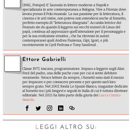
(1982, Pompei) E’ laureata in lettere moderne a Napoli e
specializzata in arte contemporanea a Bologna. Vive a Firenze dove
lavora presso il Polo museale. La sua passione per la letteratura, il
cinema e le arti visive, non poteva non estendersi anche al fumetto,
perfetto esempio di “letteratura disegnata”. Accanita lettrice dei
Peanuts sin da quando li leggeva sui vecchi numeri di Linus del
papà, continua ad apprezzare quell’attenzione per il personaggio e
per la sua evoluzione emotiva , che ha ritrovato in autori
contemporanei quali Andrea Pazienza, Gipi, Igort, e più
recentemente in Cyril Pedrosa e Tony Sandoval .
Ettore Gabrielli
Classe 1977, toscano, programmatore. Impara a leggere sugli Alan
Ford del padre, una delle poche cose per cui si sente debitore
veramente. Vorace lettore da sempre, i fumetti sono stati il mezzo
per imparare e per conoscere persone e per questo sarò loro
sempre grato. Nel 2002 fonda Lo Spazio Bianco, magazine dedicato
al fumetto tra i più longevi e seguiti in Italia di cui è tuttora direttore
editoriale. Nel 2021 ha fatto parte della giuria dei
Lucca Comics
Awards
.
LEGGI ALTRO SU: