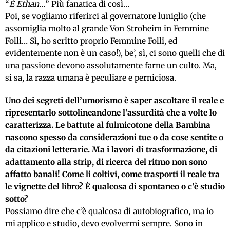
“
È Ethan…
” Più fanatica di così…
Poi, se vogliamo riferirci al governatore luniglio (che
assomiglia molto al grande Von Stroheim in Femmine
Folli… Sì, ho scritto proprio Femmine Folli, ed
evidentemente non è un caso!), be’, sì, ci sono quelli che di
una passione devono assolutamente farne un culto. Ma,
si sa, la razza umana è peculiare e perniciosa.
Uno dei segreti dell’umorismo è saper ascoltare il reale e
ripresentarlo sottolineandone l’assurdità che a volte lo
caratterizza. Le battute al fulmicotone della Bambina
nascono spesso da considerazioni tue o da cose sentite o
da citazioni letterarie. Ma i lavori di trasformazione, di
adattamento alla strip, di ricerca del ritmo non sono
affatto banali! Come li coltivi, come trasporti il reale tra
le vignette del libro? È qualcosa di spontaneo o c’è studio
sotto?
Possiamo dire che c’è qualcosa di autobiografico, ma io
mi applico e studio, devo evolvermi sempre. Sono in