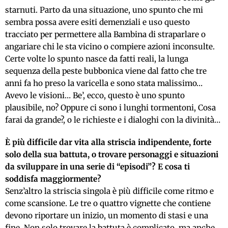
starnuti. Parto da una situazione, uno spunto che mi
sembra possa avere esiti demenziali e uso questo
tracciato per permettere alla Bambina di straparlare o
angariare chi le sta vicino o compiere azioni inconsulte.
Certe volte lo spunto nasce da fatti reali, la lunga
sequenza della peste bubbonica viene dal fatto che tre
anni fa ho preso la varicella e sono stata malissimo…
Avevo le visioni… Be’, ecco, questo è uno spunto
plausibile, no? Oppure ci sono i lunghi tormentoni, Cosa
farai da grande?, o le richieste e i dialoghi con la divinità…
È più difficile dar vita alla striscia indipendente, forte
solo della sua battuta, o trovare personaggi e situazioni
da sviluppare in una serie di “episodi”? E cosa ti
soddisfa maggiormente?
Senz’altro la striscia singola è più difficile come ritmo e
come scansione. Le tre o quattro vignette che contiene
devono riportare un inizio, un momento di stasi e una
fine. Non solo trovare la battuta è complicato, ma anche