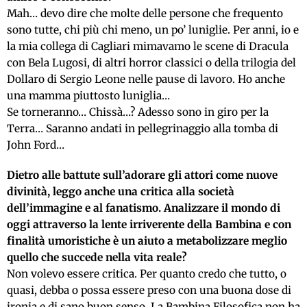
Mah… devo dire che molte delle persone che frequento
sono tutte, chi più chi meno, un po’ luniglie. Per anni, io e
la mia collega di Cagliari mimavamo le scene di Dracula
con Bela Lugosi, di altri horror classici o della trilogia del
Dollaro di Sergio Leone nelle pause di lavoro. Ho anche
una mamma piuttosto luniglia…
Se torneranno… Chissà…? Adesso sono in giro per la
Terra… Saranno andati in pellegrinaggio alla tomba di
John Ford…
Dietro alle battute sull’adorare gli attori come nuove
divinità, leggo anche una critica alla società
dell’immagine e al fanatismo. Analizzare il mondo di
oggi attraverso la lente irriverente della Bambina e con
finalità umoristiche è un aiuto a metabolizzare meglio
quello che succede nella vita reale?
Non volevo essere critica. Per quanto credo che tutto, o
quasi, debba o possa essere preso con una buona dose di
ironia e di sano buon senso. La Bambina Filosofica non ha