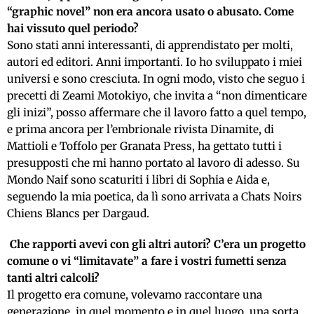
“graphic novel” non era ancora usato o abusato. Come
hai vissuto quel periodo?
Sono stati anni interessanti, di apprendistato per molti,
autori ed editori. Anni importanti. Io ho sviluppato i miei
universi e sono cresciuta. In ogni modo, visto che seguo i
precetti di Zeami Motokiyo, che invita a “non dimenticare
gli inizi”, posso affermare che il lavoro fatto a quel tempo,
e prima ancora per l’embrionale rivista Dinamite, di
Mattioli e Toffolo per Granata Press, ha gettato tutti i
presupposti che mi hanno portato al lavoro di adesso. Su
Mondo Naif sono scaturiti i libri di Sophia e Aida e,
seguendo la mia poetica, da lì sono arrivata a Chats Noirs
Chiens Blancs per Dargaud.
Che rapporti avevi con gli altri autori? C’era un progetto
comune o vi “limitavate” a fare i vostri fumetti senza
tanti altri calcoli?
Il progetto era comune, volevamo raccontare una
generazione, in quel momento e in quel luogo, una sorta