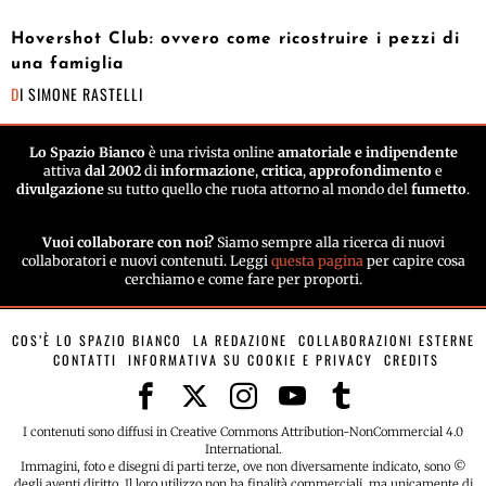
Hovershot Club: ovvero come ricostruire i pezzi di
una famiglia
DI
SIMONE RASTELLI
Lo Spazio Bianco
è una rivista online
amatoriale e indipendente
attiva
dal 2002
di
informazione
,
critica
,
approfondimento
e
divulgazione
su tutto quello che ruota attorno al mondo del
fumetto
.
Vuoi collaborare con noi?
Siamo sempre alla ricerca di nuovi
collaboratori e nuovi contenuti. Leggi
questa pagina
per capire cosa
cerchiamo e come fare per proporti.
COS’È LO SPAZIO BIANCO
LA REDAZIONE
COLLABORAZIONI ESTERNE
CONTATTI
INFORMATIVA SU COOKIE E PRIVACY
CREDITS
I contenuti sono diffusi in Creative Commons Attribution-NonCommercial 4.0
International.
Immagini, foto e disegni di parti terze, ove non diversamente indicato, sono ©
degli aventi diritto. Il loro utilizzo non ha finalità commerciali, ma unicamente di