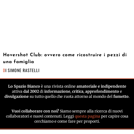
Hovershot Club: ovvero come ricostruire i pezzi di
una famiglia
DI
SIMONE RASTELLI
Lo Spazio Bianco
è una rivista online
amatoriale e indipendente
attiva
dal 2002
di
informazione
,
critica
,
approfondimento
e
divulgazione
su tutto quello che ruota attorno al mondo del
fumetto
.
Vuoi collaborare con noi?
Siamo sempre alla ricerca di nuovi
collaboratori e nuovi contenuti. Leggi
questa pagina
per capire cosa
cerchiamo e come fare per proporti.