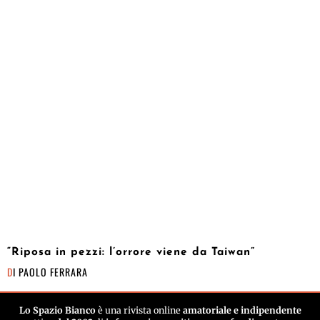
“Riposa in pezzi: l’orrore viene da Taiwan”
DI
PAOLO FERRARA
Lo Spazio Bianco
è una rivista online
amatoriale e indipendente