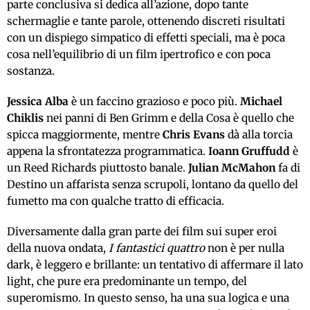
parte conclusiva si dedica all’azione, dopo tante
schermaglie e tante parole, ottenendo discreti risultati
con un dispiego simpatico di effetti speciali, ma è poca
cosa nell’equilibrio di un film ipertrofico e con poca
sostanza.
Jessica Alba
è un faccino grazioso e poco più.
Michael
Chiklis
nei panni di Ben Grimm e della Cosa è quello che
spicca maggiormente, mentre
Chris Evans
dà alla torcia
appena la sfrontatezza programmatica.
Ioann Gruffudd
è
un Reed Richards piuttosto banale.
Julian McMahon
fa di
Destino un affarista senza scrupoli, lontano da quello del
fumetto ma con qualche tratto di efficacia.
Diversamente dalla gran parte dei film sui super eroi
della nuova ondata,
I fantastici quattro
non è per nulla
dark, è leggero e brillante: un tentativo di affermare il lato
light, che pure era predominante un tempo, del
superomismo. In questo senso, ha una sua logica e una