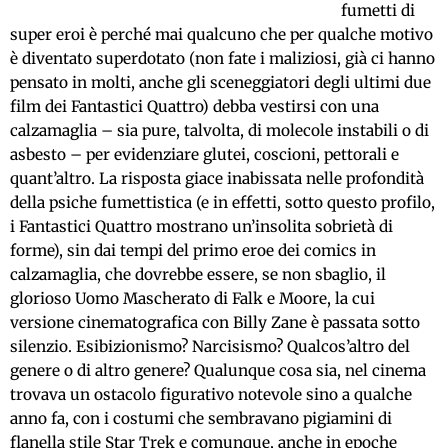
fumetti di
super eroi è perché mai qualcuno che per qualche motivo
è diventato superdotato (non fate i maliziosi, già ci hanno
pensato in molti, anche gli sceneggiatori degli ultimi due
film dei Fantastici Quattro) debba vestirsi con una
calzamaglia – sia pure, talvolta, di molecole instabili o di
asbesto – per evidenziare glutei, coscioni, pettorali e
quant’altro. La risposta giace inabissata nelle profondità
della psiche fumettistica (e in effetti, sotto questo profilo,
i Fantastici Quattro mostrano un’insolita sobrietà di
forme), sin dai tempi del primo eroe dei comics in
calzamaglia, che dovrebbe essere, se non sbaglio, il
glorioso Uomo Mascherato di Falk e Moore, la cui
versione cinematografica con Billy Zane è passata sotto
silenzio. Esibizionismo? Narcisismo? Qualcos’altro del
genere o di altro genere? Qualunque cosa sia, nel cinema
trovava un ostacolo figurativo notevole sino a qualche
anno fa, con i costumi che sembravano pigiamini di
flanella stile Star Trek e comunque, anche in epoche