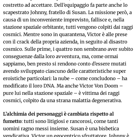
costretto ad accettare. Dell’equipaggio fa parte anche lo
scapestrato Johnny, fratello di Susan. La missione però, a
causa di un inconveniente imprevisto, fallisce e, nella
stazione spaziale orbitante, tutti vengono colpiti dai raggi
cosmici. Mentre sono in quarantena, Victor è alle prese
con il crack della propria azienda, in seguito al disastro
cosmico. Sulle prime, i quattro non sembrano aver subito
conseguenze dalla loro avventura, ma, come ormai
sappiamo, ben presto si rendono conto d’essere mutati
avendo sviluppato ciascuno delle caratteristiche super
eroistiche particolari: la nube – come concludono – ha
modificato il loro DNA. Ma anche Victor Von Doom –
pure lui nella stazione spaziale – è vittima dei raggi
cosmici, colpito da una strana malattia degenerativa.
L’alchimia dei personaggi è cambiata rispetto al
fumetto
: tutti sono litigiosi e rancorosi, come tanti
uomini ragno messi insieme. Susan è una bisbetica
vendicativa, Victor un egocentrico sfruttatore, Johnny è