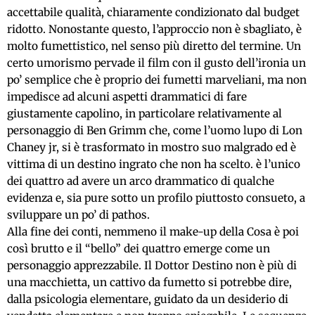
accettabile qualità, chiaramente condizionato dal budget
ridotto. Nonostante questo, l’approccio non è sbagliato, è
molto fumettistico, nel senso più diretto del termine. Un
certo umorismo pervade il film con il gusto dell’ironia un
po’ semplice che è proprio dei fumetti marveliani, ma non
impedisce ad alcuni aspetti drammatici di fare
giustamente capolino, in particolare relativamente al
personaggio di Ben Grimm che, come l’uomo lupo di Lon
Chaney jr, si è trasformato in mostro suo malgrado ed è
vittima di un destino ingrato che non ha scelto. è l’unico
dei quattro ad avere un arco drammatico di qualche
evidenza e, sia pure sotto un profilo piuttosto consueto, a
sviluppare un po’ di pathos.
Alla fine dei conti, nemmeno il make-up della Cosa è poi
così brutto e il “bello” dei quattro emerge come un
personaggio apprezzabile. Il Dottor Destino non è più di
una macchietta, un cattivo da fumetto si potrebbe dire,
dalla psicologia elementare, guidato da un desiderio di