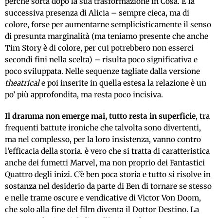
perché sorta dopo la sua trasformazione in Cosa. E la
successiva presenza di Alicia – sempre cieca, ma di
colore, forse per aumentarne semplicisticamente il senso
di presunta marginalità (ma teniamo presente che anche
Tim Story è di colore, per cui potrebbero non esserci
secondi fini nella scelta) – risulta poco significativa e
poco sviluppata. Nelle sequenze tagliate dalla versione
theatrical
e poi inserite in quella estesa la relazione è un
po’ più approfondita, ma resta poco incisiva.
Il dramma non emerge mai, tutto resta in superficie
, tra
frequenti battute ironiche che talvolta sono divertenti,
ma nel complesso, per la loro insistenza, vanno contro
l’efficacia della storia. è vero che si tratta di caratteristica
anche dei fumetti Marvel, ma non proprio dei Fantastici
Quattro degli inizi. C’è ben poca storia e tutto si risolve in
sostanza nel desiderio da parte di Ben di tornare se stesso
e nelle trame oscure e vendicative di Victor Von Doom,
che solo alla fine del film diventa il Dottor Destino. La