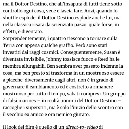
ma il Dottor Destino, che all’insaputa di tutti tiene sotto
controllo ogni cosa, vede e lascia fare. Anzi, quando lo
shuttle esplode, il Dottor Destino esplode anche lui, ma
nella classica risata da scienziato pazzo, quale forse, in
effetti, è diventato.
Sorprendentemente, i quattro riescono a tornare sulla
Terra con appena qualche graffio. Però sono stati
investiti dai raggi cosmici. Conseguentemente, Susan è
diventata invisibile, Johnny tossisce fuoco e Reed ha le
membra allungabili. Ben sembra aver passato indenne la
cosa, ma ben presto si trasforma in un mostruoso essere
a placche: diversamente dagli altri, non è in grado di
governare il cambiamento ed è costretto a rimanere
mostruoso per tutto il tempo, sabati compresi. Un gruppo
di falsi marines – in realtà uomini del Dottor Destino –
raccoglie i superstiti, ma è solo l’inizio dello scontro con
il vecchio ex amico e ora nemico giurato.
Il look del film è quello di un
direct-to-video
di