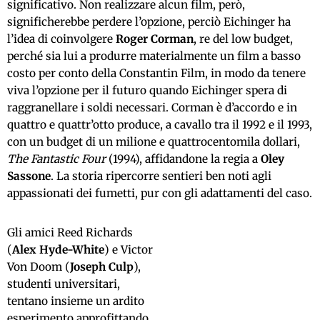
significativo. Non realizzare alcun film, però,
significherebbe perdere l’opzione, perciò Eichinger ha
l’idea di coinvolgere
Roger Corman
, re del low budget,
perché sia lui a produrre materialmente un film a basso
costo per conto della Constantin Film, in modo da tenere
viva l’opzione per il futuro quando Eichinger spera di
raggranellare i soldi necessari. Corman è d’accordo e in
quattro e quattr’otto produce, a cavallo tra il 1992 e il 1993,
con un budget di un milione e quattrocentomila dollari,
The Fantastic Four
(1994), affidandone la regia a
Oley
Sassone
. La storia ripercorre sentieri ben noti agli
appassionati dei fumetti, pur con gli adattamenti del caso.
Gli amici Reed Richards
(
Alex Hyde-White
) e Victor
Von Doom (
Joseph Culp
),
studenti universitari,
tentano insieme un ardito
esperimento approfittando