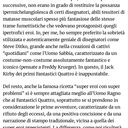
successive, non erano in grado di restituire la possanza
ipermichelangiolesca di certi disegnatori, abili tessitori di
matasse muscolari spesso più fantasiose delle stesse
trame fumettistiche che vedevano protagonisti quegli
ipertrofici eroi. Io, per me, ho sempre preferito la sobrietà
stilizzata e autenticamente geniale di disegnatori come
Steve Ditko, grande anche nella creazioni di cattivi
“quotidiani” come l’Uomo Sabbia, caratterizzato da un
costume-non-costume assolutamente fantastico e
iconico (pensate a Freddy Krueger). In questo, il Jack
Kirby dei primi Fantastici Quattro è inappuntabile.
Del resto, anche la famosa ricetta “super eroi con super
problemi” si è sempre attagliata meglio all’Uomo Ragno
che ai Fantastici Quattro, soprattutto se si prendono in
considerazione le prime avventure, caratterizzate da un
rifiuto degli eccessi, da una positiva concisione e da una
narrazione di stampo tradizionale, vicina a quella dei
super eroi preesistenti. La differenza, come poi risulterà