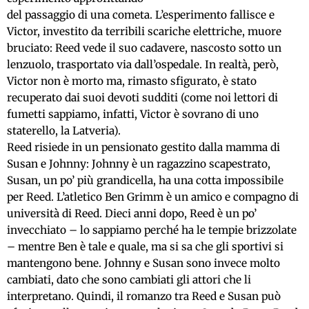
del passaggio di una cometa. L’esperimento fallisce e
Victor, investito da terribili scariche elettriche, muore
bruciato: Reed vede il suo cadavere, nascosto sotto un
lenzuolo, trasportato via dall’ospedale. In realtà, però,
Victor non è morto ma, rimasto sfigurato, è stato
recuperato dai suoi devoti sudditi (come noi lettori di
fumetti sappiamo, infatti, Victor è sovrano di uno
staterello, la Latveria).
Reed risiede in un pensionato gestito dalla mamma di
Susan e Johnny: Johnny è un ragazzino scapestrato,
Susan, un po’ più grandicella, ha una cotta impossibile
per Reed. L’atletico Ben Grimm è un amico e compagno di
università di Reed. Dieci anni dopo, Reed è un po’
invecchiato – lo sappiamo perché ha le tempie brizzolate
– mentre Ben è tale e quale, ma si sa che gli sportivi si
mantengono bene. Johnny e Susan sono invece molto
cambiati, dato che sono cambiati gli attori che li
interpretano. Quindi, il romanzo tra Reed e Susan può