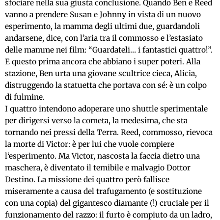
sfociare nella sua giusta conclusione. Quando Ben e Reed
vanno a prendere Susan e Johnny in vista di un nuovo
esperimento, la mamma degli ultimi due, guardandoli
andarsene, dice, con l’aria tra il commosso e l’estasiato
delle mamme nei film: “Guardateli… i fantastici quattro!”.
E questo prima ancora che abbiano i super poteri. Alla
stazione, Ben urta una giovane scultrice cieca, Alicia,
distruggendo la statuetta che portava con sé: è un colpo
di fulmine.
I quattro intendono adoperare uno shuttle sperimentale
per dirigersi verso la cometa, la medesima, che sta
tornando nei pressi della Terra. Reed, commosso, rievoca
la morte di Victor: è per lui che vuole compiere
l‘esperimento. Ma Victor, nascosta la faccia dietro una
maschera, è diventato il temibile e malvagio Dottor
Destino. La missione dei quattro però fallisce
miseramente a causa del trafugamento (e sostituzione
con una copia) del gigantesco diamante (!) cruciale per il
funzionamento del razzo: il furto è compiuto da un ladro,