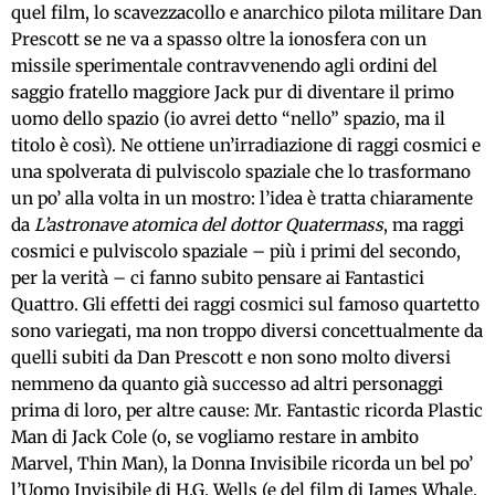
quel film, lo scavezzacollo e anarchico pilota militare Dan
Prescott se ne va a spasso oltre la ionosfera con un
missile sperimentale contravvenendo agli ordini del
saggio fratello maggiore Jack pur di diventare il primo
uomo dello spazio (io avrei detto “nello” spazio, ma il
titolo è così). Ne ottiene un’irradiazione di raggi cosmici e
una spolverata di pulviscolo spaziale che lo trasformano
un po’ alla volta in un mostro: l’idea è tratta chiaramente
da
L’astronave atomica del dottor Quatermass
, ma raggi
cosmici e pulviscolo spaziale – più i primi del secondo,
per la verità – ci fanno subito pensare ai Fantastici
Quattro. Gli effetti dei raggi cosmici sul famoso quartetto
sono variegati, ma non troppo diversi concettualmente da
quelli subiti da Dan Prescott e non sono molto diversi
nemmeno da quanto già successo ad altri personaggi
prima di loro, per altre cause: Mr. Fantastic ricorda Plastic
Man di Jack Cole (o, se vogliamo restare in ambito
Marvel, Thin Man), la Donna Invisibile ricorda un bel po’
l’Uomo Invisibile di H.G. Wells (e del film di James Whale,