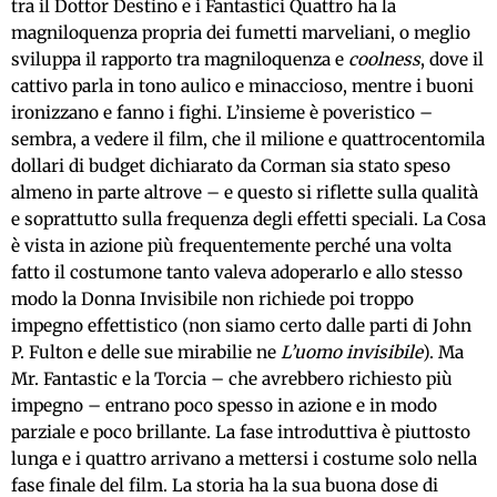
tra il Dottor Destino e i Fantastici Quattro ha la
magniloquenza propria dei fumetti marveliani, o meglio
sviluppa il rapporto tra magniloquenza e
coolness
, dove il
cattivo parla in tono aulico e minaccioso, mentre i buoni
ironizzano e fanno i fighi. L’insieme è poveristico –
sembra, a vedere il film, che il milione e quattrocentomila
dollari di budget dichiarato da Corman sia stato speso
almeno in parte altrove – e questo si riflette sulla qualità
e soprattutto sulla frequenza degli effetti speciali. La Cosa
è vista in azione più frequentemente perché una volta
fatto il costumone tanto valeva adoperarlo e allo stesso
modo la Donna Invisibile non richiede poi troppo
impegno effettistico (non siamo certo dalle parti di John
P. Fulton e delle sue mirabilie ne
L’uomo invisibile
). Ma
Mr. Fantastic e la Torcia – che avrebbero richiesto più
impegno – entrano poco spesso in azione e in modo
parziale e poco brillante. La fase introduttiva è piuttosto
lunga e i quattro arrivano a mettersi i costume solo nella
fase finale del film. La storia ha la sua buona dose di