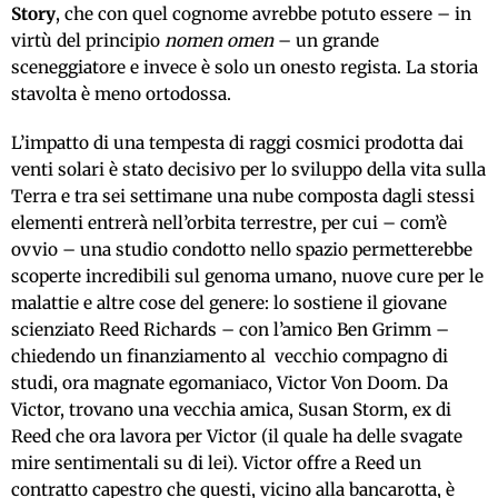
Story
, che con quel cognome avrebbe potuto essere – in
virtù del principio
nomen omen
– un grande
sceneggiatore e invece è solo un onesto regista. La storia
stavolta è meno ortodossa.
L’impatto di una tempesta di raggi cosmici prodotta dai
venti solari è stato decisivo per lo sviluppo della vita sulla
Terra e tra sei settimane una nube composta dagli stessi
elementi entrerà nell’orbita terrestre, per cui – com’è
ovvio – una studio condotto nello spazio permetterebbe
scoperte incredibili sul genoma umano, nuove cure per le
malattie e altre cose del genere: lo sostiene il giovane
scienziato Reed Richards – con l’amico Ben Grimm –
chiedendo un finanziamento al vecchio compagno di
studi, ora magnate egomaniaco, Victor Von Doom. Da
Victor, trovano una vecchia amica, Susan Storm, ex di
Reed che ora lavora per Victor (il quale ha delle svagate
mire sentimentali su di lei). Victor offre a Reed un
contratto capestro che questi, vicino alla bancarotta, è