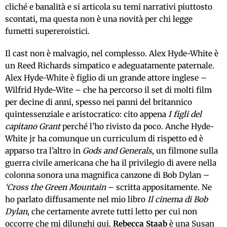
cliché e banalità e si articola su temi narrativi piuttosto
scontati, ma questa non è una novità per chi legge
fumetti supereroistici.
Il cast non è malvagio, nel complesso. Alex Hyde-White è
un Reed Richards simpatico e adeguatamente paternale.
Alex Hyde-White è figlio di un grande attore inglese –
Wilfrid Hyde-Wite – che ha percorso il set di molti film
per decine di anni, spesso nei panni del britannico
quintessenziale e aristocratico: cito appena
I figli del
capitano Grant
perché l’ho rivisto da poco. Anche Hyde-
White jr ha comunque un curriculum di rispetto ed è
apparso tra l’altro in
Gods and Generals
, un filmone sulla
guerra civile americana che ha il privilegio di avere nella
colonna sonora una magnifica canzone di Bob Dylan –
‘Cross the Green Mountain
– scritta appositamente. Ne
ho parlato diffusamente nel mio libro
Il cinema di Bob
Dylan
, che certamente avrete tutti letto per cui non
occorre che mi dilunghi qui.
Rebecca Staab
è una Susan