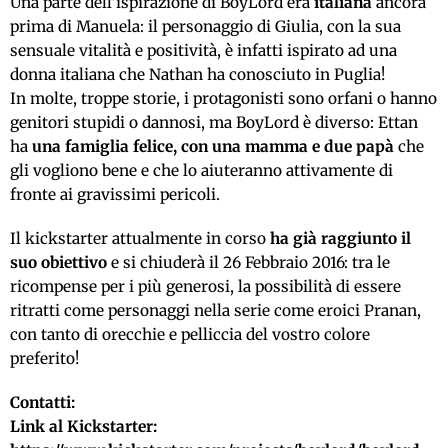
Una parte dell’ispirazione di BoyLord era
italiana
ancora
prima di Manuela: il personaggio di Giulia, con la sua
sensuale vitalità e positività, è infatti ispirato ad una
donna italiana che Nathan ha conosciuto in Puglia!
In molte, troppe storie, i protagonisti sono orfani o hanno
genitori stupidi o dannosi, ma BoyLord è diverso: Ettan
ha
una famiglia felice, con una mamma e due papà
che
gli vogliono bene e che lo aiuteranno attivamente di
fronte ai gravissimi pericoli.
Il kickstarter attualmente in corso
ha già raggiunto il
suo obiettivo
e si chiuderà il 26 Febbraio 2016: tra le
ricompense per i più generosi, la possibilità di essere
ritratti come personaggi nella serie come eroici Pranan,
con tanto di orecchie e pelliccia del vostro colore
preferito!
Contatti:
Link al Kickstarter: