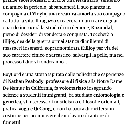
grande sacerdotessa. Durante una festa sacra, sentendo
un amico in pericolo, abbandonerà il suo pianeta in
compagnia di
Yinyin, una creatura amorfa
suo compagno
da tutta la vita. Il ragazzo si caccerà in un mare di guai
quando incrocerà la strada di un demone,
Kazundal
,
pieno di desideri di vendetta e conquista. Toccherà a
Jilljoy, dea della guerra ormai stanca di millenni di
massacri insensati, soprannominata
Killjoy
per via del
suo carattere cinico e sarcastico, salvargli la pelle, ma nel
processo i due si fonderanno…
BoyLord è una storia ispirata dalle poliedriche esperienze
di
Nathan Peabody
:
professore di fisica
alla Notre Dame
De Namur in California, fa
volontariato
insegnando
scienze a studenti immigranti, ha studiato
entomologia e
genetica
, si interessa di misticismo e filosofie orientali,
pratica
yoga e Qì Gōng
, e non ha paura di mettersi in
costume per promuovere il suo lavoro di autore di
fumetti!