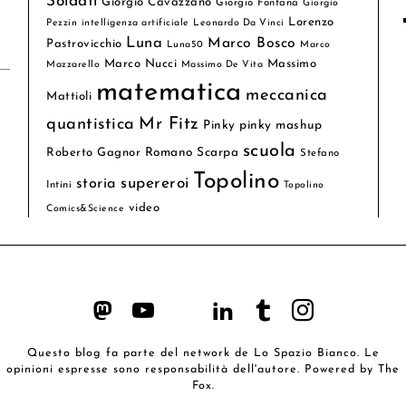
Soldati
Giorgio Cavazzano
Giorgio Fontana
Giorgio
Lorenzo
Pezzin
intelligenza artificiale
Leonardo Da Vinci
Luna
Marco Bosco
Pastrovicchio
Luna50
Marco
Marco Nucci
Massimo
Mazzarello
Massimo De Vita
matematica
meccanica
Mattioli
quantistica
Mr Fitz
Pinky
pinky mashup
scuola
Roberto Gagnor
Romano Scarpa
Stefano
Topolino
supereroi
storia
Intini
Topolino
video
Comics&Science
Questo blog fa parte del network de
Lo Spazio Bianco
. Le
opinioni espresse sono responsabilità dell'autore. Powered by
The
Fox
.