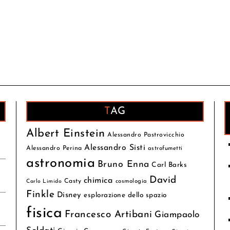
TAG
Albert Einstein
Alessandro Pastrovicchio
Alessandro Sisti
Alessandro Perina
astrofumetti
astronomia
Bruno Enna
Carl Barks
David
chimica
Casty
cosmologia
Carlo Limido
Finkle
Disney
esplorazione dello spazio
fisica
Francesco Artibani
Giampaolo