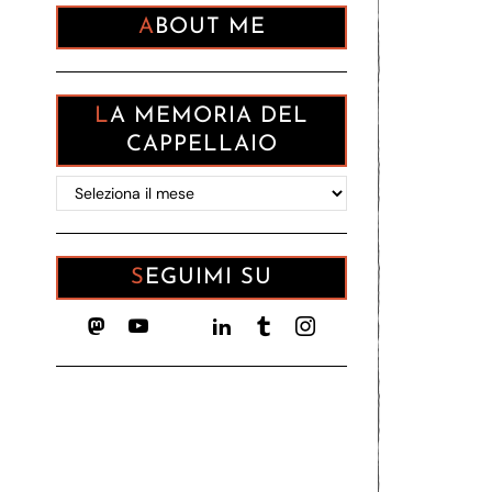
ABOUT ME
LA MEMORIA DEL
CAPPELLAIO
La
memoria
del
Cappellaio
SEGUIMI SU