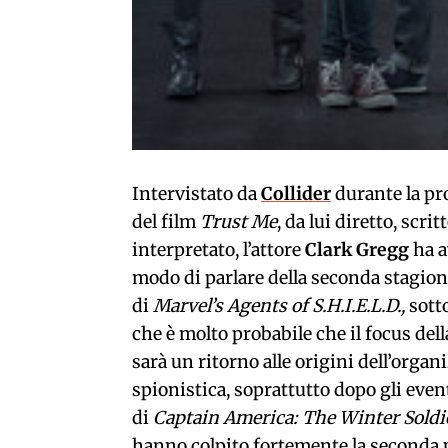
Intervistato da
Collider
durante la p
del film
Trust Me
, da lui diretto, scrit
interpretato, l’attore
Clark Gregg
ha 
modo di parlare della seconda stagio
di
Marvel’s Agents of S.H.I.E.L.D.,
sott
che è molto probabile che il focus dell
sarà un ritorno alle origini dell’orga
spionistica, soprattutto dopo gli even
di
Captain America: The Winter Soldi
hanno colpito fortemente la seconda 