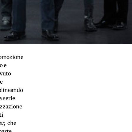
romozione
to e
avuto
ne
olineando
a serie
nizzazione
ti
er,
che
parte