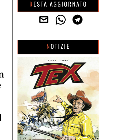
RESTA AGGIORNATO
a
NOTIZIE
m
e
l