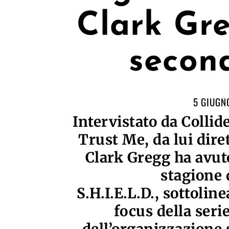
Clark Gre
secon
5 GIUGN
Intervistato da Colli
Trust Me, da lui diret
Clark Gregg ha avut
stagione 
S.H.I.E.L.D., sottolin
focus della serie