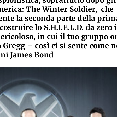
spionistica, soprattutto dopo gli
merica: The Winter Soldier, che
nte la seconda parte della prim
ostruire lo S.H.I.E.L.D. da zero 
ricoloso, in cui il tuo gruppo o
o Gregg – così ci si sente come n
mi James Bond