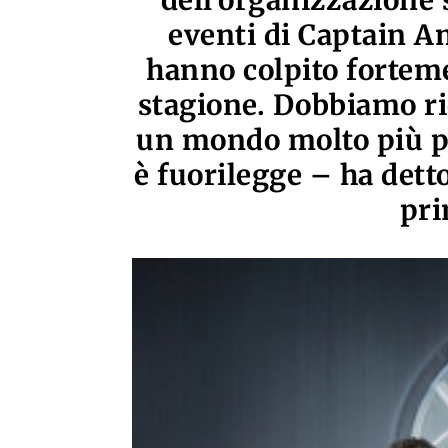
dell’organizzazione 
eventi di Captain A
hanno colpito forteme
stagione. Dobbiamo ric
un mondo molto più pe
è fuorilegge – ha dett
pri