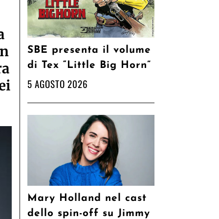
a
in
SBE presenta il volume
ra
di Tex “Little Big Horn”
5 AGOSTO 2026
ei
Mary Holland nel cast
dello spin-off su Jimmy