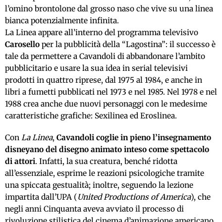
l’omino brontolone dal grosso naso che vive su una linea
bianca potenzialmente infinita.
La Linea appare all’interno del programma televisivo
Carosello
per la pubblicità della “Lagostina”: il successo è
tale da permettere a Cavandoli di abbandonare l’ambito
pubblicitario e usare la sua idea in serial televisivi
prodotti in quattro riprese, dal 1975 al 1984, e anche in
libri a fumetti pubblicati nel 1973 e nel 1985. Nel 1978 e nel
1988 crea anche due nuovi personaggi con le medesime
caratteristiche grafiche: Sexilinea ed Eroslinea.
Con
La Linea
,
Cavandoli coglie in pieno l’insegnamento
disneyano del disegno animato inteso come spettacolo
di attori
. Infatti, la sua creatura, benché ridotta
all’essenziale, esprime le reazioni psicologiche tramite
una spiccata gestualità; inoltre, seguendo la lezione
impartita dall’UPA (
United Productions of America
), che
negli anni Cinquanta aveva avviato il processo di
rivoluzione stilistica del cinema d’animazione americano,