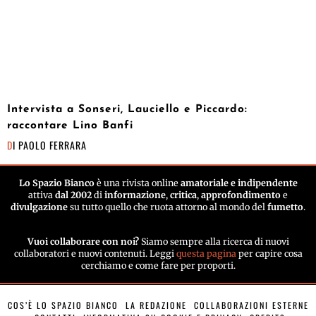
Intervista a Sonseri, Lauciello e Piccardo:
raccontare Lino Banfi
DI
PAOLO FERRARA
Lo Spazio Bianco
è una rivista online
amatoriale e indipendente
attiva
dal 2002
di
informazione
,
critica
,
approfondimento
e
divulgazione
su tutto quello che ruota attorno al mondo del
fumetto
.
Vuoi collaborare con noi?
Siamo sempre alla ricerca di nuovi
collaboratori e nuovi contenuti. Leggi
questa pagina
per capire cosa
cerchiamo e come fare per proporti.
COS’È LO SPAZIO BIANCO
LA REDAZIONE
COLLABORAZIONI ESTERNE